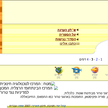
על הספריה
הסדרי נגישות
כתבו אלינו
1
-
2
-
3
-
4
דפים
ני
שמע
וידיאו
אתרים
]
0
[
]
0
[
]
0
[
ני טרור מבחינות שונות: כלכלית,
ן, סוריה ופקיסטאן, התומכות בארגוני טרור כמו החמאס, החיזבאללה
קהל יעד:
חטיבה,
תיכון
תאריך:
2007
שפה:
עברית