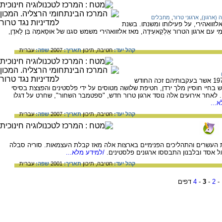
 (ארגון)
,
ארגוני טרור
,
מחבלים
, אלזוואהירי, על פעילותו ומשנתו. בשנת
מִי עם ארגון הטרור אַלְקַאעִידָה, מאז אלזוואהירי משמש סגנו של אוּסַאמַה בִּן לַאדֶן,
קהל יעד:
חטיבה,
תיכון
תאריך:
2007
שפה:
עברית
על השתלשלות האירועים בחודש ספטמבר 1970 אשר בעקבותיהם זכה החודש
ש בחיי חוסיין מלך ירדן, חטיפת שלושה מטוסים על ידי פלסטינים והפצצת בסיסי
. לאחר אירועים אלה נוסד ארגון טרור חדש, "ספטמבר השחור", שחרט על דגלו
...
קהל יעד:
חטיבה,
תיכון
תאריך:
2007
שפה:
עברית
ות העשרים והתהליכים הפנימיים בארצות אלה מאז קבלת העצמאות. סוריה סבלה
ל אסד ובלבנון התבססו ארגונים פלסטינים.
/למידע מלא...
קהל יעד:
חטיבה,
תיכון
תאריך:
2001
שפה:
עברית
-
2
-
3
-
4
דפים