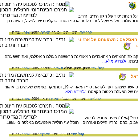
ל הנחת יסוד של הגיון היריב. היריב
ופעולותיו על פי שקלול זה. כלומר ארגוני הטרור שוקלים כיצד לפעול, באיזה דרך
קהל יעד:
תיכון,
תיכון ומעלה
תאריך:
2007
שפה:
עברית
האסלאם : השפעתם על ארגוני
ו
קבוצת הרוצחים המתאבדים המאורגנת הראשונה בעולם המוסלמי, ואת השפעתם
מינו.
/למידע מלא...
קהל יעד:
תיכון,
תיכון ומעלה
תאריך:
נובמבר, 2005
שפה:
עברית
ראל
המאמר סוקר את השימוש ברקטות ארטילריות, אשר שימושן דעך לקראת סוף המאה ה- 19, ומתמקד בשימוש שעושים בו ארגוני
יים של הפעלת רקטות הקאסם.
/למידע מלא...
קהל יעד:
תיכון,
תיכון ומעלה
תאריך:
ינואר, 2004
שפה:
עברית
יני" (גא"פ) שהיה אחראי לפיגוע
יב, בהם נהרגו חיילים ואזרחים. חוסל ע"י חוליית אופנוענים במלטה ב- 1995.
קהל יעד:
חטיבה,
תיכון
תאריך:
2007
שפה:
עברית