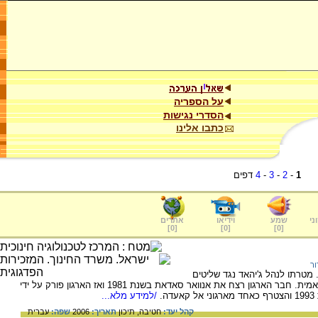
על הספריה
הסדרי נגישות
כתבו אלינו
1
-
2
-
3
-
4
דפים
ני
שמע
וידיאו
אתרים
]
0
[
]
0
[
]
0
[
ור
רגון "אל-ג'יהאד" הוקם במצרים בשנת 1979. מטרתו לנהל ג'יהאד נגד שליטים
מוסלמים חילוניים, ולהקים מדינת הלכה אִסלאמית. חבר הארגון רצח את אנוואר סאדאת בשנת 1981 ואז הארגון פורק על ידי
.
/למידע מלא...
קהל יעד:
חטיבה,
תיכון
תאריך:
2006
שפה:
עברית