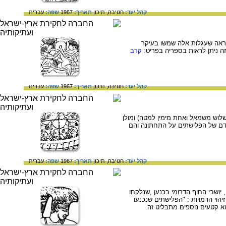
קהל יעד:
חטיבה,
תיכון
תאריך:
1967
שפה:
עברית
נראה שעגלות אלה שמשו בעיקר
זה ניתן לראות בספריה בפריט:
קרב
קהל יעד:
חטיבה,
תיכון
תאריך:
1967
שפה:
עברית
לוש משמאל ואחת מימין למטה) ומולן
ידם של הפלישתים על התחתונה והם
קהל יעד:
חטיבה,
תיכון
תאריך:
1967
שפה:
עברית
יושבי החוף הדרומי בכנען ,שנלקחו
וי הדמויות : "הפלישתים שנכנעו
וא קטעים נוספים מתבליט זה