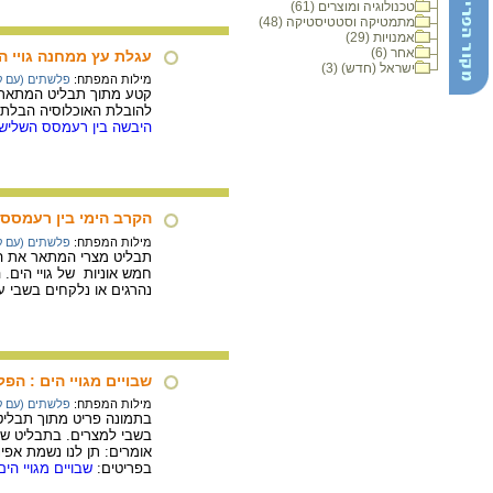
טכנולוגיה ומוצרים (61)
מתמטיקה וסטטיסטיקה (48)
אמנויות (29)
אחר (6)
עגלת עץ ממחנה גויי ה
ישראל (חדש) (3)
מילות המפתח:
פלשתים (עם ק
קטע מתוך תבליט המתאר א
להובלת האוכלוסיה הבלתי 
היבשה בין רעמסס השלישי ל
הקרב הימי בין רעמסס 
מילות המפתח:
פלשתים (עם ק
תבליט מצרי המתאר את הקר
חמש אוניות של גויי הים.
נהרגים או נלקחים בשבי ע
שבויים מגויי הים : הפ
מילות המפתח:
פלשתים (עם ק
בתמונה פריט מתוך תבליט 
בשבי למצרים. בתבליט שלו
אומרים: תן לנו נשמת אפי
בפריטים:
שבויים מגויי הים