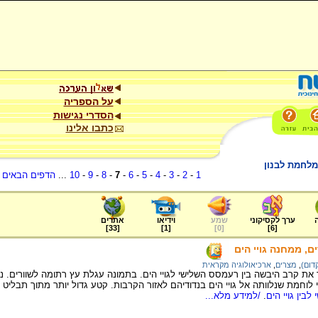
על הספריה
הסדרי נגישות
כתבו אלינו
מלחמת לבנון
1
-
2
-
3
-
4
-
5
-
6
-
7
-
8
-
9
-
10
...
הדפים הבאים
.
ערך לקסיקוני
שמע
וידיאו
אתרים
]
33
[
]
1
[
]
0
[
]
6
[
ם, ממחנה גויי הים
דום)
,
מצרים
,
ארכיאולוגיה מקראית
ת קרב היבשה בין רעמסס השלישי לגויי הים. בתמונה עגלת עץ רתומה לשוורים. 
לוחמת שנלוותה אל גויי הים בנדודיהם לאזור הקרבות. קטע גדול יותר מתוך תבליט 
בין גויי הים
.
/למידע מלא...