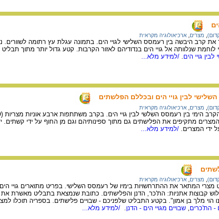
ים
דום)
,
מצרים
,
ארכיאולוגיה מקראית
ת קרב היבשה בין רעמסס השלישי לגויי הים. בתמונה עגלת עץ רתומה לשוורים. 
לוחמת שנלוותה אל גויי הים בנדודיהם לאזור הקרבות. קטע גדול יותר מתוך תבליט 
בין גויי הים
.
/למידע מלא...
השלישי לבין גויי הים ובכללם הפלשתים
דום)
,
מצרים
,
ארכיאולוגיה מקראית
ב הימי בין רעמסס השלשי לבין גויי הים. בקרב משתתפות ארבע אוניות מצריות (ש
 המצרים מתקיפים את הפלישתים גם מתוך ספינותיהם וגם מן החוף על ידי קשתים. 
ל ידי המצרים.
/למידע מלא...
לשתים
דום)
,
מצרים
,
ארכיאולוגיה מקראית
מצרי המתאר את ההתרחשויות בימיו של רעמסס השלישי. בפריט מתוארים גויי הים, 
ש קבוצות אתניות: הת'כר, הדנן והפלישתים. כתובת שנמצאת בתבליט מאשרת את זיה
נו הוי מלך בן אמון". בקטע התבליט שלפניכם - שבויים פלישתים. בספריה תוכלו למצ
 - הת'כרים
,
שבויים מגויי הים - הדנן
.
/למידע מלא...