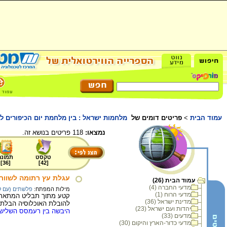
עמוד הבית
>
פריטים דומים של
מלחמות ישראל : בין מלחמת יום הכיפורים ל
נמצאו:
118 פריטים בנושא זה.
טקסט
תמונה
]
36
[
]
42
[
עגלת עץ רתומה לשוורי
עמוד הבית (26)
מדעי החברה (4)
מילות המפתח:
פלשתים (עם ק
מדעי הרוח (1)
קטע מתוך תבליט המתאר א
מדינת ישראל (36)
להובלת האוכלוסיה הבלתי 
יהדות ועם ישראל (23)
היבשה בין רעמסס השלישי ל
מדעים (33)
מדעי כדור-הארץ והיקום (30)