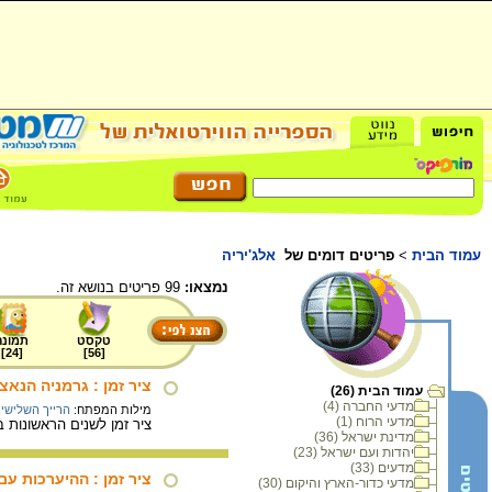
עמוד הבית
>
פריטים דומים של
אלג'יריה
נמצאו:
99 פריטים בנושא זה.
טקסט
תמונה
]
24
[
]
56
[
ציר זמן : גרמניה הנא
עמוד הבית (26)
מדעי החברה (4)
מילות המפתח:
הרייך השלישי
,
מדעי הרוח (1)
ציר זמן לשנים הראשונות במלחמ
מדינת ישראל (36)
יהדות ועם ישראל (23)
מדעים (33)
ציר זמן : ההיערכות ע
מדעי כדור-הארץ והיקום (30)