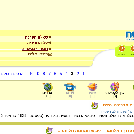
על הספריה
הסדרי נגישות
כתבו אלינו
1
-
2
-
3
-
4
-
5
-
6
-
7
-
8
-
9
-
10
...
הדפים הבאים
.
ערך לקסיקוני
שמע
וידיאו
אתרים
]
16
[
]
0
[
]
0
[
]
3
[
צית מדבירה עמים
מלחמת העולם השנייה
ת העולם השניה: כיבושי גרמניה הנאצית באירופה (ספטמבר 1939 עד אפריל 1941).
ם פרוץ המלחמה - גיבוש המחנות הלוחמים