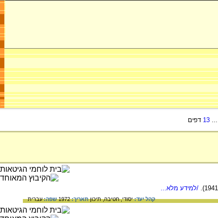
..
13
דפים
/למידע מלא...
קהל יעד:
יסודי,
חטיבה,
תיכון
תאריך:
1972
שפה:
עברית