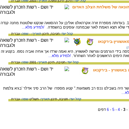
קהל יעד:
תיכון,
תיכון ומעלה
תאריך:
2003
שפה:
עברית
 הונאה של משלחת הצלב האדום
אוליבן אקרהאלט, זורה, ילידת יוגוסלביה, 1923. בעדותה מספרת זורה אקרהאלט אוליבן על ההסוואה שנקטו שלטונות מחנה קנדה
כדי שלא תצא האמת לאור שבמחנה עוסקים בהשמדה.
/למידע מלא...
קהל יעד:
חטיבה,
תיכון
תאריך:
-
שפה:
עברית
אושוויץ-בירקנאו
)
נה ב-1929. משפחתה נתפסה בידי הגרמנים וגורשה לאושוויץ, היא ואמה שרדו אך אחיה ואביה נספו. בקטע זה
ואת הימים הראשונים לאחר השחרור.
/למידע מלא...
קהל יעד:
חטיבה,
תיכון
תאריך:
2001
שפה:
עברית
באושוויץ - בירקנאו
 אשר היה בשבילנו נכס רב משמעות." קטע מספרו של הרב סיני אדלר 'בגיא צלמות
א...
קהל יעד:
חטיבה,
תיכון
תאריך:
תשל"ט
שפה:
עברית
-
3
-
4
-
5
-
6
דפים