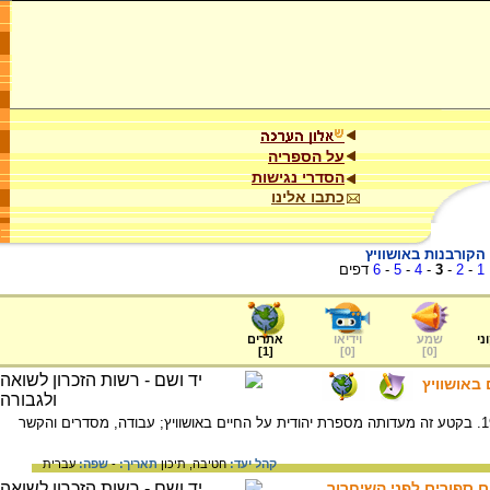
על הספריה
הסדרי נגישות
כתבו אלינו
הקורבנות באושוויץ
1
-
2
-
3
-
4
-
5
-
6
דפים
ני
שמע
וידיאו
אתרים
]
1
[
]
0
[
]
0
[
באושוויץ
יהודית הרשקוביץ פרידמן, ילידת הונגריה, 1928. בקטע זה מעדותה מספרת יהודית על החיים באושוויץ; עבודה, מסדרים והקשר
קהל יעד:
חטיבה,
תיכון
תאריך:
-
שפה:
עברית
ם ספורים לפני השיחרור,