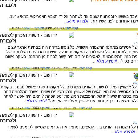
שמואל בלום יליד קוץ שבצ'כוסלובקיה, 1921. עבד באושוויץ ובמחנות שונים עד לשחרור על ידי הצבא האמריקאי במאי 1945.
ם האחרונים לפני השיחרור.
/למידע מלא...
קהל יעד:
חטיבה,
תיכון
תאריך:
-
שפה:
עברית
ה)
 אסירים ממחנה ההשמדה אושוויץ. כל ניסיון בריחה היה בבחינת אתגר עצום,
 זעומים. לעמדתה של האוכלוסייה המקומית נודעה חשיבות מכרעת בהצלחתם של
מונית בזמן התקוממויות. לאסירים יהודים היה קשה לברוח מן המחנה, בעיקר משום
ים בפולין.
/למידע מלא...
קהל יעד:
תיכון,
תיכון ומעלה
תאריך:
2003
שפה:
עברית
אה
י את האמת על אושוויץ ועמדו לרשותו תיאורים מפורטים של מקומו הגאוגרפי ושל מבנהו. בקשות
מגורשים ואת תאי הגזים של אושוויץ זרמו מכיוונים שונים. משרד המלחמה דחה
ה בסברתו שיעילותן של ההפצצות המוצעות "מפוקפקת"? האם היה אפשר לאתר
 שלא נמצאה הדרך למחות את אושויץ מעל פני האדמה?
/למידע מלא...
קהל יעד:
תיכון,
תיכון ומעלה
תאריך:
2003
שפה:
עברית
אה
ל השמדת היהודים בידי הנאצים, ומתאר את הגורמים שסייעו לגרמנים לשמור
/למידע מלא...