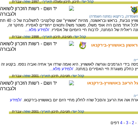
קהל יעד:
תיכון,
תיכון ומעלה
תאריך:
, 1997
שפה:
עברית
 השמדה)
,
בירקנאו (מחנה השמדה)
המציאות מרובת הפנים של חיי האסירים באושוויץ נובעת, בראש ובראשונה, מהיות “אושוויץ" שם קולקטיבי לתשלובת של כ- 40 תת
 אחד מהם היה אופי משלו, משטר משלו ותנאים ייחודיים לאסיריו. מחקר זה,
ריאלית של המחנה, לרבות חיי היומיום של אסיריו.
/למידע מלא...
קהל יעד:
חטיבה,
תיכון
תאריך:
, 1998
שפה:
עברית
אשון באושוויץ-בירקנאו
יה
נה ב-1929. משפחתה נתפסה בידי הגרמנים וגורשה לאושוויץ, היא ואמה שרדו אך אחיה ואביה נספו. בקטע זה
ץ כחלק משגרת חיי האסירים במחנה.
/למידע מלא...
קהל יעד:
חטיבה,
תיכון
תאריך:
2001
שפה:
עברית
ל הרעב באושוויץ-בירקנאו
יה
/למידע
קהל יעד:
חטיבה,
תיכון
תאריך:
2001
שפה:
עברית
-
2
-
3
-
4
דפים