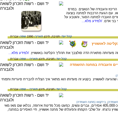
השמדה הגדול מבין 2000 מחנות הריכוז והעבודה של הנאצים. במרס
אגף נוסף שנקרא אושוויץ II ברקנאו. עם הגעת הרכבות למחנה בוצעה
ים הועברו למחנה הסגר, והוטבע על
 בני אדם.
/למידע מלא...
קהל יעד:
חטיבה,
תיכון
תאריך:
1990
שפה:
עברית
ליטה לאושוויץ
/למידע מלא...
קהל יעד:
חטיבה,
תיכון
תאריך:
-
שפה:
עברית
חיים והעבודה במחנה ההשמדה
)
שהגיעה לאושוויץ. בקטע זה מעדותו הוא מתאר איך הצליח להבריח סיגריות ותפוחי
קהל יעד:
חטיבה,
תיכון
תאריך:
-
שפה:
עברית
 השמדה)
,
בירקנאו (מחנה השמדה)
אושוויץ היה הגדול שבמחנות הריכוז הנאציים. כ-405,000 אסירים, גברים ונשים, כמעט מכל מדינות אירופה, נכלאו שם מאז מאי
ר 1945. כ-200,000 מאסירי אושוויץ נרצחו. על שלבי הקמתו והפעלתו של מחנה אושוויץ, חיי האסירים במחנה,