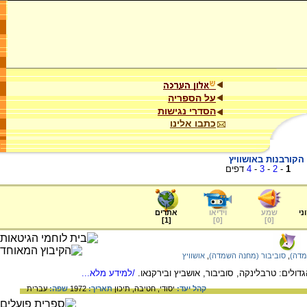
על הספריה
הסדרי נגישות
כתבו אלינו
הקורבנות באושוויץ
1
-
2
-
3
-
4
דפים
ני
שמע
וידיאו
אתרים
]
1
[
]
0
[
]
0
[
מדה)
,
סוביבור (מחנה השמדה)
,
אושוויץ
ולים: טרבלינקה, סוביבור, אושביץ ובירקנאו.
/למידע מלא...
קהל יעד:
יסודי,
חטיבה,
תיכון
תאריך:
1972
שפה:
עברית