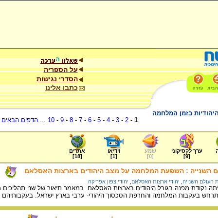
על הספריה
הסדרי נגישות
כתבו אלינו
יהודיות בזמן המלחמה
1
-
2
-
3
-
4
-
5
-
6
-
7
-
8
-
9
-
10
...
הדפים הבאים
.
ערך לקסיקוני
שמע
וידיאו
אתרים
]
18
[
]
1
[
]
0
[
]
9
[
 השנייה : השפעת המלחמה על מצב היהודים בארצות האסלאם
העולם השנייה
,
יהודי ארצות האסלאם
,
יהודי צפון אפריקה
ה נקודת מפנה בגורל היהודים בארצות האסלאם. במאמר תיאור של שני תהליכים מרכ
התרחש בעקבות המלחמה והחרפת הסכסוך היהודי- ערבי בארץ ישראל. בעקבותיהם הש