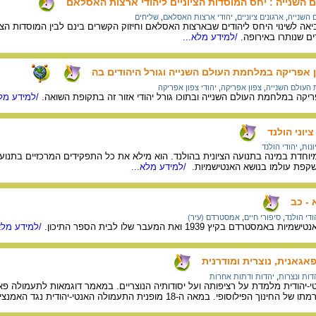
שנייה : יחס המוסדות הציוניים ליהודי ארצות האסלאם
השנייה
,
ארגונים ציוניים
,
יהודי ארצות האסלאם
,
שליחים
ה לשינוי היחס ליהודים שבארצות האסלאם וחיזוק הקשרים בינם לבין המוסדות הציונ
ים שנותרו באירופה.
/למידע מלא...
ן אפריקה במלחמת העולם השנייה וגורל היהודים בה
העולם השנייה
,
צפון אפריקה
,
יהודי צפון אפריקה
ריקה במלחמת העולם השנייה ובתוכו גורל יהודי אזור זה בתקופת השואה.
/למידע מלא
יוני הולנד
ונות
,
יהודי הולנד
שקפת עולמו בנושא האנטישמיות.
/למידע מלא...
 - כב
ודי הולנד
,
סיפורי חיים
,
אמסטרדם (עיר)
דם בקיץ 1939 ואת המעבר שלו לבית הספר התיכון.
/למידע מלא
אגאנית, נוצרית ומודרנית
דות ונצרות
,
יהדות ודתות אחרות
יהודית מלמדת על רציפותה ועל יסודותיה הנוצריים. במאמר דוגמאות לתעמולה פא