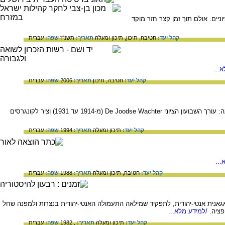
יים. אולם תוך זמן קצר חזר מוקד
קהל יעד:
חטיבה,
תיכון,
תיכון ומעלה
תאריך:
תשנ"ז
שפה:
עברית
...
קהל יעד:
חטיבה,
תיכון
תאריך:
2006
שפה:
עברית
פריץ ברנשטיין היה דמות מיוחדת במינה בתנועה הציונית בהולנד. הוא מילא את כל התפקידים המרכזיים בתנועה: עורך השבועון הציוני De Joodse Wachter (מ-1914 עד 1931) וציר לקונגרסים
קהל יעד:
תיכון ומעלה
תאריך:
1994
שפה:
עברית
...
קהל יעד:
חטיבה,
תיכון ומעלה
תאריך:
1988
שפה:
עברית
גאנית אנטי-יהודית, לתפקיד שמילאה התעמולה האנטי-יהודית בנצרות ולמפנה שחל
/למידע מלא...
קהל יעד:
תיכון ומעלה
תאריך:
, 1982
שפה:
עברית