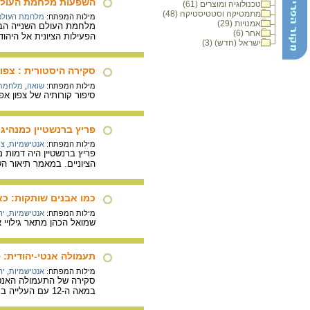
השפעות מלחמת העולם ה
טכנולוגיה ומוצרים (61)
מתמטיקה וסטטיסטיקה (48)
מילות המפתח:
מלחמת העולם 
אמנויות (29)
מלחמת העולם השנייה הביא
אחר (6)
הפעילות הציונית אל היהוד
ישראל (חדש) (3)
סקירה היסטורית : צפו
מילות המפתח:
שואה
,
מלחמת 
סיפור קורותיה של צפון אפ
פריץ ברנשטיין כמנהיג צ
מילות המפתח:
אנטישמיות
,
צי
הציוניים. במאמר תיאור ה
כמו אבנים שותקות: כא
מילות המפתח:
אנטישמיות
,
יה
שמואל הכהן מתאר גילויי אנטישמיות באמסטר
תעמולה אנטי-יהודית: פ
מילות המפתח:
אנטישמיות
,
יה
סקירה של התעמולה האנטי-
במאה ה-12 עם העלייה ברמתו של החינוך הפילוסופי. במאה ה-18 מופנית התעמולה האנטי-יהודית נגד האמנציפציה.