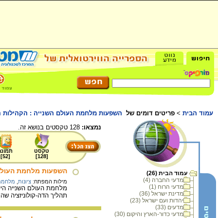
עמוד הבית
>
פריטים דומים של
השפעות מלחמת העולם השנייה : הקהילות ה
נמצאו:
128 טקסטים בנושא זה.
טקסט
תמונה
]
52
[
]
128
[
השפעות מלחמת העולם
עמוד הבית (26)
מדעי החברה (4)
מילות המפתח:
ציונות
,
מלחמת 
מדעי הרוח (1)
מלחמת העולם השנייה היית
מדינת ישראל (36)
תהליך הדה-קולוניזציה ש
יהדות ועם ישראל (23)
מדעים (33)
מדעי כדור-הארץ והיקום (30)