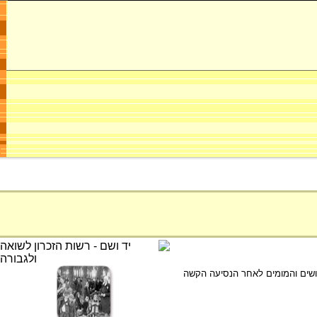
 שליד תא גזים IV. בשלב זה האסירים היו תשושים והמומים לאחר הנסיעה הקשה