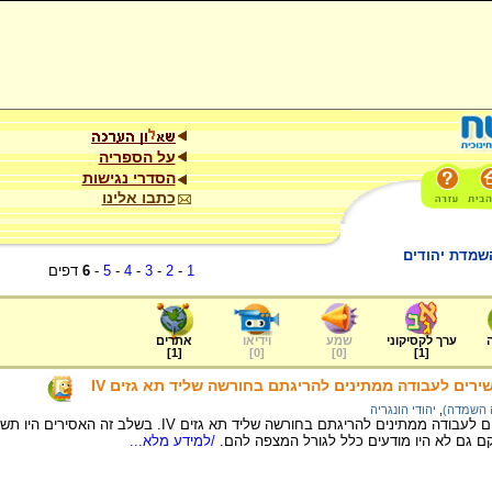
על הספריה
הסדרי נגישות
כתבו אלינו
השמדת יהודים
1
-
2
-
3
-
4
-
5
-
6
דפים
ערך לקסיקוני
שמע
וידיאו
אתרים
]
1
[
]
0
[
]
0
[
]
1
[
שירים לעבודה ממתינים להריגתם בחורשה שליד תא גזים IV
ה השמדה)
,
יהודי הונגריה
יהודים שהוגדרו כלא כשירים לעבודה ממתינים להריגתם בחורשה
 גם לא היו מודעים כלל לגורל המצפה להם.
/למידע מלא...