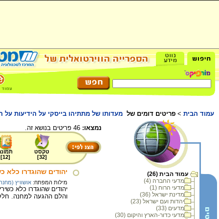
עמוד הבית
>
פריטים דומים של
מעדותו של מתתיהו בייסקי על הידיעות על 
נמצאו:
46 פריטים בנושא זה.
טקסט
תמונה
]
12
[
]
32
[
יהודים שהוגדרו כלא כ
עמוד הבית (26)
מדעי החברה (4)
מילות המפתח:
אושוויץ (מחנ
מדעי הרוח (1)
מדינת ישראל (36)
והלם ההגעה למחנה. חלקם
יהדות ועם ישראל (23)
מדעים (33)
מדעי כדור-הארץ והיקום (30)