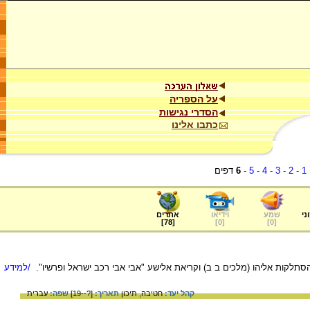
על הספריה
הסדרי נגישות
כתבו אלינו
1
-
2
-
3
-
4
-
5
-
6
דפים
ני
שמע
וידיאו
אתרים
]
78
[
]
0
[
]
0
[
סתלקות אליהו (מלכים ב ב) וקריאת אלישע "אבי אבי רכב ישראל ופרשיו".
/למידע
קהל יעד:
חטיבה,
תיכון
תאריך:
[?--19]
שפה:
עברית