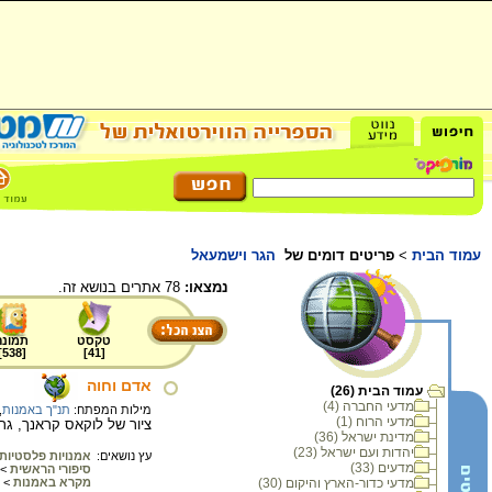
עמוד הבית
>
פריטים דומים של
הגר וישמעאל
נמצאו:
78 אתרים בנושא זה.
טקסט
תמונה
]
538
[
]
41
[
אדם וחוה
עמוד הבית (26)
מדעי החברה (4)
מילות המפתח:
תנ"ך באמנות
,
מדעי הרוח (1)
ציור של לוקאס קראנך, גרמניה, אמצע המאה ה
מדינת ישראל (36)
יהדות ועם ישראל (23)
עץ נושאים:
אמנויות פלסטיות
מדעים (33)
סיפורי הראשית
>
מדעי כדור-הארץ והיקום (30)
מקרא באמנות
>