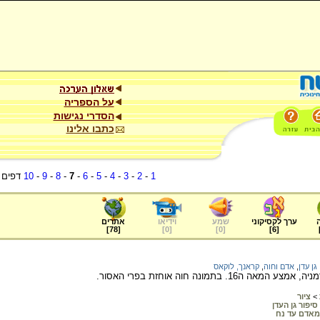
על הספריה
הסדרי נגישות
כתבו אלינו
1
-
2
-
3
-
4
-
5
-
6
-
7
-
8
-
9
-
10
דפים
ערך לקסיקוני
שמע
וידיאו
אתרים
]
78
[
]
0
[
]
0
[
]
6
[
גן עדן
,
אדם וחוה
,
קראנך, לוקאס
16. בתמונה חוה אוחזת בפרי האסור.
>
ציור
סיפור גן העדן
מאדם עד נח