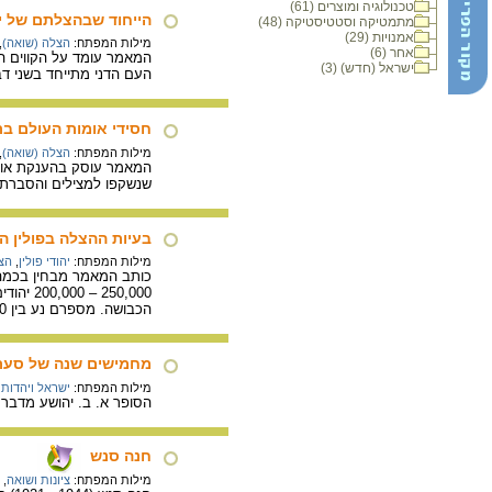
טכנולוגיה ומוצרים (61)
הייחוד שבהצלתם של יה
מתמטיקה וסטטיסטיקה (48)
אמנויות (29)
מילות המפתח:
הצלה (שואה)
,
אחר (6)
ישראל (חדש) (3)
העם הדני מתייחד בשני דברים עיקריים: ניצלו יותר מ-98% מן היהודים
חסידי אומות העולם ב
מילות המפתח:
הצלה (שואה)
,
המאמר עוסק בהענקת אות ח
שנשקפו למצילים והסברת מ
בעיות ההצלה בפולין ה
מילות המפתח:
יהודי פולין
,
הצ
כותב המאמר מבחין בכמה ק
הכבושה. מספרם נע בין 20,000 ל- 30,000 נפש.
מחמישים שנה של סערה
מילות המפתח:
ישראל ויהדות
הסופר א. ב. יהושע מדבר 
חנה סנש
מילות המפתח:
ציונות ושואה
,