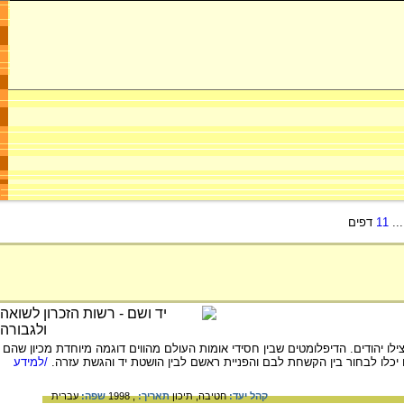
..
11
דפים
- 20,000 איש. המאמר מתמקד ב- 18 הדיפלומטים מביניהם שהצילו יהודים. הדיפלומטים שבין חסידי אומות העולם מהווים דוגמה מיוחדת מכיון שהם
כלו לבחור בין הקשחת לבם והפניית ראשם לבין הושטת יד והגשת עזרה.
/למידע
קהל יעד:
חטיבה,
תיכון
תאריך:
, 1998
שפה:
עברית