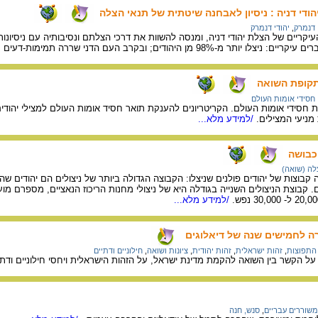
ודי דניה : ניסיון לאבחנה שיטתית של תנאי הצלה
דנמרק
,
יהודי דנמרק
; ובקרב העם הדני שררה תמימות-דעים ראשונית, שעליו להציל את היהודים.
תקופת השואה
חסידי אומות העולם
סידי אומות העולם. הקריטריונים להענקת תואר חסיד אומות העולם למצילי יהודים; 
ניעי המצילים.
/למידע מלא...
כבושה
לה (שואה)
בוצות של יהודים פולנים שניצלו: הקבוצה הגדולה ביותר של ניצולים הם יהודים ש
/למידע מלא...
 לחמישים שנה של דיאלוגים
 התפוצות
,
זהות ישראלית
,
זהות יהודית
,
ציונות ושואה
,
חילוניים ודתיים
על הקשר בין השואה להקמת מדינת ישראל, על הזהות הישראלית ויחסי חילוניים ודתי
משוררים עבריים
,
סנש, חנה