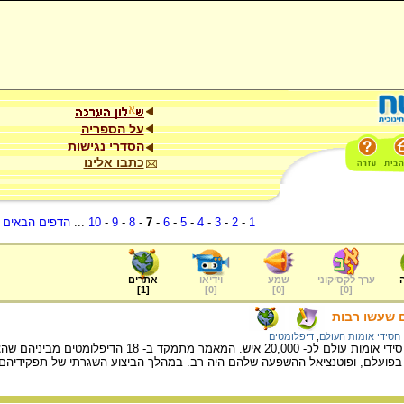
על הספריה
הסדרי נגישות
כתבו אלינו
1
-
2
-
3
-
4
-
5
-
6
-
7
-
8
-
9
-
10
...
הדפים הבאים
.
ערך לקסיקוני
שמע
וידיאו
אתרים
]
1
[
]
0
[
]
0
[
]
0
[
 שעשו רבות
חסידי אומות העולם
,
דיפלומטים
"יד ושם" העניק את אות חסידי אומות עולם לכ
בפועלם, ופוטנציאל ההשפעה שלהם היה רב. במהלך הביצוע השגרתי של תפקידיהם י