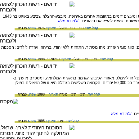
המאמר עומד על הקווים העיקריים של הצלת יהודי דניה, ומנסה להשוות את דרכי הצלתם ונסיבותיה עם ניסיונות ומעשים דומים במקומות אחרים באירופה. מיבצע-ההצלה שביצע באוקטובר 1943
/למידע מלא...
קהל יעד:
תיכון,
תיכון ומעלה
תאריך:
1976
שפה:
עברית
סווג סוגי העזרה: מתן מסתור, התחזות ללא יהודי, בריחה, ועזרה לילדים; הסכנות
קהל יעד:
תיכון,
תיכון ומעלה
תאריך:
ספטמבר, 1998
שפה:
עברית
הצליחו להימלט מאזורי הכיבוש הגרמני בראשית המלחמה, ומספרם מוערך ב-
250,000 – 200,000 יהודים. קבוצת הניצולים השנייה בגודלה היא של ניצולי מחנות הריכוז הנאציים, מספרם מוערך בכ-50,000 יהודים. הקבוצה השלישית בגודלה היא זו של הניצולים בפולין
קהל יעד:
תיכון,
תיכון ומעלה
תאריך:
, 1998
שפה:
עברית
ים.
/למידע מלא...
קהל יעד:
תיכון
תאריך:
1998
שפה:
עברית