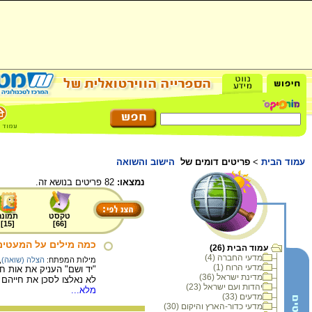
עמוד הבית
>
פריטים דומים של
הישוב והשואה
נמצאו:
82 פריטים בנושא זה.
טקסט
תמונה
]
15
[
]
66
[
כמה מילים על המעטים
עמוד הבית (26)
מדעי החברה (4)
מילות המפתח:
הצלה (שואה)
,
מדעי הרוח (1)
מדינת ישראל (36)
לא נאלצו לסכן את חייהם 
יהדות ועם ישראל (23)
מלא...
מדעים (33)
מדעי כדור-הארץ והיקום (30)