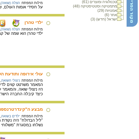
טכנולוגיה ומוצרים (61)
מילות המפתח:
הצלה (שואה)
,
מתמטיקה וסטטיסטיקה (48)
על חסידי אומות העולם, 
אמנויות (29)
אחר (6)
ישראל (חדש) (3)
ילדי טהרן
מילות המפתח:
הצלה (שואה)
,
ילדי טהרן הוא שמה של קבוצה של כ- 1,000 ילדים, רובם יתומים, שבפברואר 1943 הגיעו
עולי אירופה ותודעת ה
מילות המפתח:
ניצולי השואה
,
המאמר משרטט קווים לדיו
היו ניצולי שואה, והמאמר
כיצד קיבלה החברה הישראל
מבצע ה"קינדרטרנספור
מילות המפתח:
ילדים בשואה
,
נשלחו במסגרת "משלוחי הילדים" – ה- kindertransports והובאו בגפם לברי