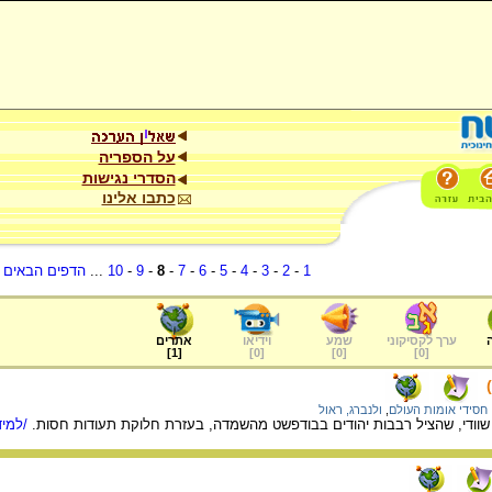
על הספריה
הסדרי נגישות
כתבו אלינו
1
-
2
-
3
-
4
-
5
-
6
-
7
-
8
-
9
-
10
...
הדפים הבאים
.
ערך לקסיקוני
שמע
וידיאו
אתרים
]
1
[
]
0
[
]
0
[
]
0
[
חסידי אומות העולם
,
ולנברג, ראול
 שוודי, שהציל רבבות יהודים בבודפשט מהשמדה, בעזרת חלוקת תעודות חסות.
/למיד