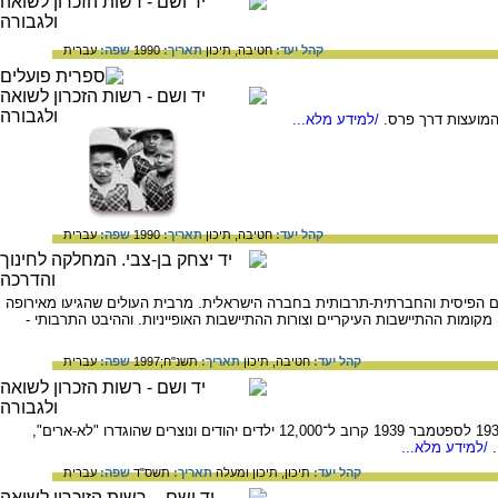
קהל יעד:
חטיבה,
תיכון
תאריך:
1990
שפה:
עברית
/למידע מלא...
קהל יעד:
חטיבה,
תיכון
תאריך:
1990
שפה:
עברית
ם הפיסית והחברתית-תרבותית בחברה הישראלית. מרבית העולים שהגיעו מאירופה
קומות ההתיישבות העיקריים וצורות ההתיישבות האופייניות. וההיבט התרבותי -
קהל יעד:
חטיבה,
תיכון
תאריך:
תשנ"ח;1997
שפה:
עברית
"ליל הבדולח" היה נקודת המפנה שהביאה לגיבוש תכנית להצלת ילדים פליטים מאירופה הנאצית. בין דצמבר 1938 לספטמבר 1939 קרוב ל־12,000 ילדים יהודים ונוצרים שהוגדרו "לא-ארים",
/למידע מלא...
קהל יעד:
תיכון,
תיכון ומעלה
תאריך:
תשס"ד
שפה:
עברית