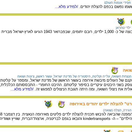
חסידי אומות העולם
ששמו נפשם בכפם להצלת יהודים.
/למידע מלא...
ילדי טהראן
 לארץ-ישראל מברית המועצות דרך פרס.
שואה
הנצחת השואה
,
עלייה וקליטה
,
היסטוריה של מדינת ישראל. עשור ראשון
,
ציונות ושואה
קנם של העולים מיבשת אירופה בעשור הראשון של מדינת ישראל, ומספר על קליטת
 עוסק בשני היבטים עיקריים בסיפור קליטתם. ההיבט החומרי - התבססותם הכלכלית, מ
ית את ניצולי השואה, ומה היתה תגובת הניצולים למפגש זה.
/למידע מלא...
ט" להצלת ילדים יהודים באירופה
הגירה
,
הצלה (שואה)
טניה, ארצות־הברית, שווייץ ושוודיה.