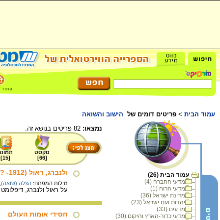
עמוד הבית
>
פריטים דומים של
הישוב והשואה
נמצאו:
82 פריטים בנושא זה.
טקסט
תמונה
]
15
[
]
66
[
ולנברג, ראול (1912- ?)
עמוד הבית (26)
מדעי החברה (4)
מילות המפתח:
הצלה (שואה)
,
מדעי הרוח (1)
על ראול ולנברג, דיפלומט
מדינת ישראל (36)
יהדות ועם ישראל (23)
מדעים (33)
חסידי אומות העולם
מדעי כדור-הארץ והיקום (30)