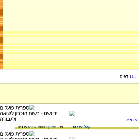
..
11
דפים
ע מלא...
קהל יעד:
חטיבה,
תיכון
תאריך:
1990
שפה:
עברית