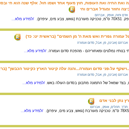
ואת החיה ואת העופות, חוץ מעוף אחד ושמו חול. אלף שנה הוא חי ובסו
יצה וחוזר ומגדל אברים וחי
אדם וחוה
,
אופק , אברהם
ם, עיפרון).
/למידע מלא...
על עמורה גפרית ואש מאת ה' מן השמים" (בראשית יט: כד)
אברהם (אבינו)
,
פן, אבל
,
סדום ועמורה
תי בנותיו נמלטים ומאחוריהם - מהפכת סדום ועמורה.
/למידע מלא...
וישקף על-פני סדום ועמורה...והנה עלה קיטור הארץ כקיטור הכבשן" (ברא
אברהם (אבינו)
,
פן, אבל
,
סדום ועמורה
, בצד שמאל של התמונה מתבונן בסדום העולה באש.
/למידע מלא...
ץ נתן לבני אדם
תנ"ך. תהלים
,
אופק , אברהם
/למידע מלא...