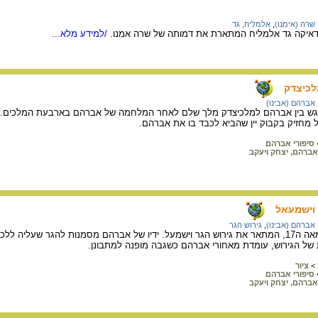
שרה (אימנו)
,
אלמליח, גד
ודאיקה גד אלמליח המתארת את דמותה של שרה אמנו.
/למידע מלא...
לכיצדק
אברהם (אבינו)
 בין אברהם למלכיצדק מלך שלם לאחר המלחמה של אברהם בארבעת המלכים. במ
מחזיק בקבוק יין שהביא לכבד בו את אברהם.
סיפורי אברהם
אברהם, יצחק ויעקב
וישמעאל
אברהם (אבינו)
,
גירוש הגר
ציור של גיאורציו, צייר מהמאה ה17, המתאר את גירוש הגר וישמעל. ידיו של אברהם מסמנות ל
 של הגירוש, עומדת מאחורי אברהם כשגבה מופנה למתבונן.
>
ציור
סיפורי אברהם
אברהם, יצחק ויעקב