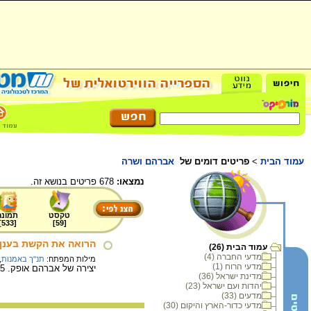
עמוד הבית
>
פריטים דומים של
אברהם ושרה
נמצאו:
678 פריטים בנושא זה.
טקסט
תמונה
]
533
[
]
59
[
הרואה את הקשת בענן צ
עמוד הבית (26)
מדעי החברה (4)
מילות המפתח:
תנ"ך באמנות
,
מדעי הרוח (1)
יצירה של אברהם אופק. 60X81.5 ס"מ. טכניקה מעורבת (גואש, צבע מים, עיפרון)
מדינת ישראל (36)
יהדות ועם ישראל (23)
מדעים (33)
מדעי כדור-הארץ והיקום (30)