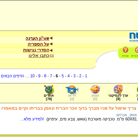
על הספריה
הסדרי נגישות
כתבו אלינו
1
-
2
-
3
-
4
-
5
-
6
-
7
-
8
-
9
-
10
...
הדפים הבאים
.
ערך לקסיקוני
שמע
וידיאו
אתרים
]
78
[
]
0
[
]
0
[
]
8
[
ריך שיפול על פניו מברך ברוך זוכר הברית ונאמן בבריתו וקיים במאמרו
אופק , אברהם
/למידע מלא...