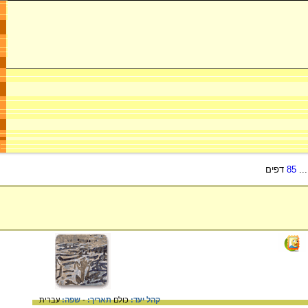
..
85
דפים
קהל יעד:
כולם
תאריך:
-
שפה:
עברית