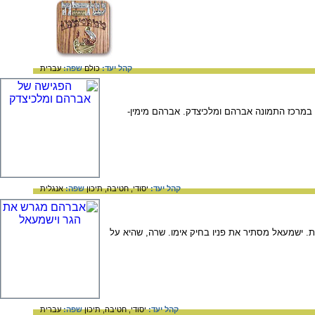
קהל יעד:
כולם
שפה:
עברית
רכז התמונה אברהם ומלכיצדק. אברהם מימין-
קהל יעד:
יסודי,
חטיבה,
תיכון
שפה:
אנגלית
הגר שעליה ללכת. ישמעאל מסתיר את פניו בחיק אימו. שרה, שהיא על
קהל יעד:
יסודי,
חטיבה,
תיכון
שפה:
עברית