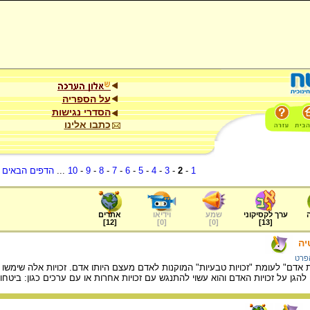
על הספריה
הסדרי נגישות
כתבו אלינו
1
-
2
-
3
-
4
-
5
-
6
-
7
-
8
-
9
-
10
...
הדפים הבאים
.
ערך לקסיקוני
שמע
וידיאו
אתרים
]
12
[
]
0
[
]
0
[
]
13
[
יה
הפרט
ת אדם" לעומת "זכויות טבעיות" המוקנות לאדם מעצם היותו אדם. זכויות אלה שימש
להגן על זכויות האדם והוא עשוי להתנגש עם זכויות אחרות או עם ערכים כגון: ביטחו