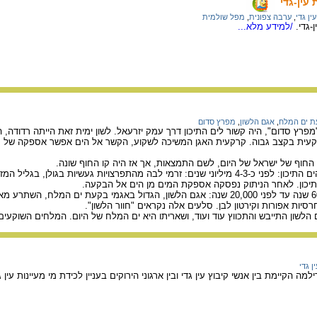
עין-גדי
עין גדי
,
ערבה צפונית
,
מפל שולמית
גדי.
/למידע מלא...
ת ים המלח
,
אגם הלשון
,
מפרץ סדום
יוני שנים: "מפרץ סדום", היה קשור לים התיכון דרך עמק יזרעאל. לשון ימית זאת הייתה רד
ית בקצב גבוה. קרקעית האגן המשיכה לשקוע, הקשר אל הים אפשר אספקה של מי
חוף של ישראל של היום, לשם התמצאות, אך אז היה קו החוף שונה.
2. ניתוק "מפרץ סדום" מהים התיכון: לפני כ-4-3 מיליוני שנים: זרמי לבה מהתפרצויות געשיות
יכון. לאחר הניתוק נפסקה אספקת המים מן הים אל הבקעה.
3. אגם הלשון: לפני 60,000 שנה עד לפני 20,000 שנה: אגם הלשון, הגדול באגמי בקעת ים
יות אפורות וקירטון לבן. סלעים אלה נקראים "חוור הלשון".
ן גדי
 הקיימת בין אנשי קיבוץ עין גדי ובין ארגוני הירוקים בעניין לכידת מי מעיינות עין