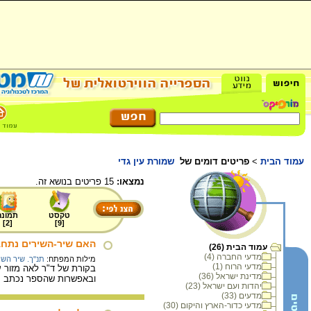
עמוד הבית
>
פריטים דומים של
שמורת עין גדי
נמצאו:
15 פריטים בנושא זה.
טקסט
תמונה
]
2
[
]
9
[
האם שיר-השירים נתחבר
עמוד הבית (26)
מדעי החברה (4)
מילות המפתח:
תנ"ך. שיר השי
מדעי הרוח (1)
בקורת של ד"ר לאה מזור ע
מדינת ישראל (36)
ובאפשרות שהספר נכתב על 
יהדות ועם ישראל (23)
מדעים (33)
מדעי כדור-הארץ והיקום (30)