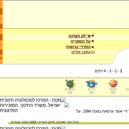
על הספריה
הסדרי נגישות
כתבו אלינו
1
-
2
-
3
-
4
דפים
ני
שמע
וידיאו
אתרים
]
0
[
]
0
[
]
0
[
התנזים, הזרוע הצבאית של הפת"ח, הוקם על ידי יאסר ערפאת בשנת 1994. על
קהל יעד:
חטיבה,
תיכון
תאריך:
2006
שפה:
עברית