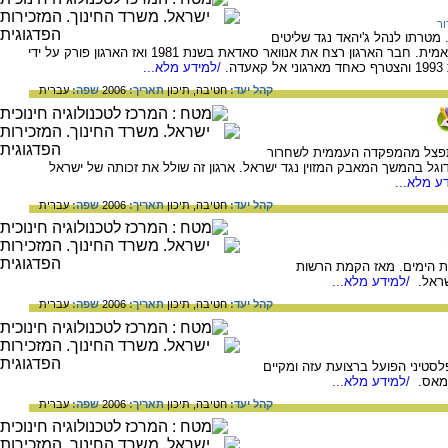
ור
רגון "אל-ג'יהאד" הוקם במצרים בשנת 1979. מטרתו לנהל ג'יהאד נגד שליטים
מוסלמים חילוניים, ולהקים מדינת הלכה אִסלאמית. חבר הארגון רצח את אנוואר סאדאת בשנת 1981 ואז הארגון פורק על ידי
.
/למידע מלא...
קהל יעד:
חטיבה,
תיכון
תאריך:
2006
שפה:
עברית
תפצל מהמפקדה העממית לשחרור
ודוגל בהמשך המאבק המזוין נגד ישראל. ארגון זה שולל את זכותה של ישראל
ע מלא...
קהל יעד:
חטיבה,
תיכון
תאריך:
2006
שפה:
עברית
שת הימים. מאז הקמת הרשות
שראל.
/למידע מלא...
קהל יעד:
חטיבה,
תיכון
תאריך:
2006
שפה:
עברית
לסטיני הפועל ברצועת עזה ומקיים
חמאס.
/למידע מלא...
קהל יעד:
חטיבה,
תיכון
תאריך:
2006
שפה:
עברית