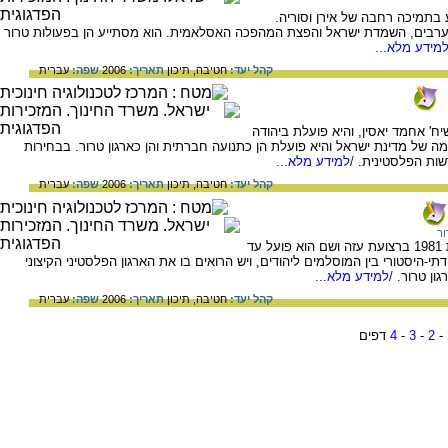
 בתמיכה רחבה של אירן וסוריה.
נם ערבים, השמדת ישראל והפצת המהפכה האסלאמית. הוא מסתייע הן בפעולות טרור
מידע מלא...
קהל יעד:
חטיבה,
תיכון
תאריך:
2006
שפה:
עברית
מה בשנת 1987 על ידי השיח' אחמד יאסין, והיא פועלת ביהודה
ומה של מדינת ישראל והיא פועלת הן כתנועה חברתית והן כארגון טרור. בבחירות
/למידע מלא...
קהל יעד:
חטיבה,
תיכון
תאריך:
2006
שפה:
עברית
ור
ארגון הג'יהאד האסלאמי פלסטיני הוקם בשנת 1981 ברצועת עזה ושם הוא פועל עד
י-היסטורי בין המוסלמים ליהודים, ויש הרואים בו את הארגון הפלסטיני הקיצוני
ון טרור.
/למידע מלא...
קהל יעד:
חטיבה,
תיכון
תאריך:
2006
שפה:
עברית
-
2
-
3
-
4
דפים