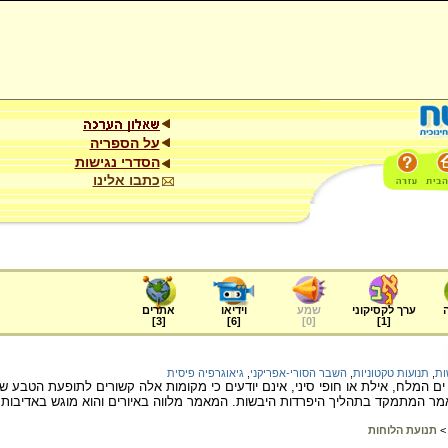
על הספריה
הסדרי נגישות
כתבו אלינו
ערך לקסיקוני
שמע
וידיאו
אתרים
]
3
[
]
6
[
]
0
[
]
1
[
ות
,
תנועות טקטוניות
,
השבר הסורי-אפריקני
,
גיאוגרפיה פיסית
ים המלח, אילת או חופי סיני, אינם יודעים כי מקומות אלה קשורים לתופעת הטבע ש
מר המתמקד בתהליך היפרדות היבשות. המאמר מלווה באיורים והוא מוגש באדיבות 
>
תנועת הלוחות