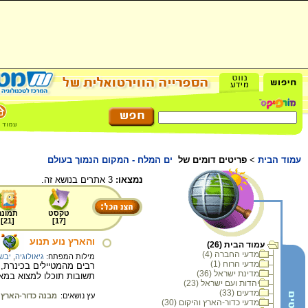
עמוד הבית
>
פריטים דומים של
ים המלח - המקום הנמוך בעולם
נמצאו:
3 אתרים בנושא זה.
טקסט
תמונה
]
21
[
]
17
[
והארץ נוע תנוע
עמוד הבית (26)
מדעי החברה (4)
מילות המפתח:
גיאולוגיה
,
יבש
מדעי הרוח (1)
רבים מהמטיילים בכינרת, 
מדינת ישראל (36)
תשובות תוכלו למצוא במא
יהדות ועם ישראל (23)
מדעים (33)
עץ נושאים:
מבנה כדור-הארץ
מדעי כדור-הארץ והיקום (30)