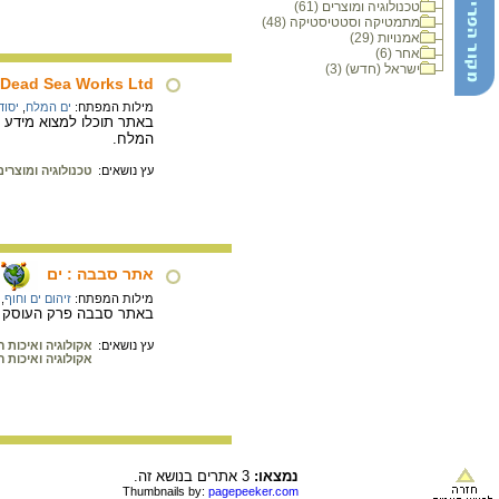
טכנולוגיה ומוצרים (61)
מתמטיקה וסטטיסטיקה (48)
אמנויות (29)
אחר (6)
ישראל (חדש) (3)
Dead Sea Works Ltd
מילות המפתח:
ים המלח
,
יסוד
באתר תוכלו למצוא מידע מ
המלח.
עץ נושאים:
טכנולוגיה ומוצרים
אתר סבבה : ים
מילות המפתח:
זיהום ים וחוף
,
באתר סבבה פרק העוסק בים
עץ נושאים:
אקולוגיה ואיכות 
אקולוגיה ואיכות 
נמצאו:
3 אתרים בנושא זה.
Thumbnails by:
pagepeeker.com