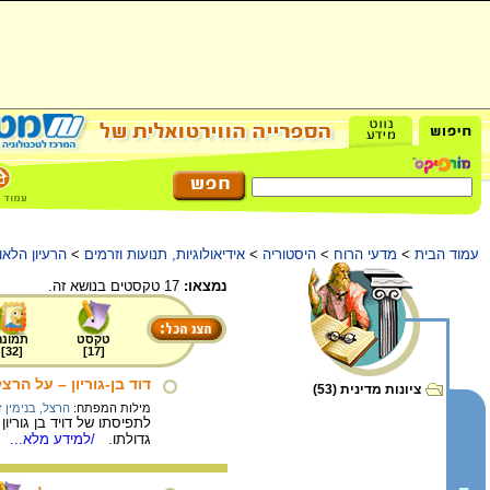
עמוד הבית
>
מדעי הרוח
>
היסטוריה
>
אידיאולוגיות, תנועות וזרמים
>
הרעיון הלאומ
נמצאו:
17 טקסטים בנושא זה.
טקסט
תמונה
]
32
[
]
17
[
דוד בן-גוריון – על הרצ
ציונות מדינית (53)
מילות המפתח:
הרצל, בנימין 
לתפיסתו של דויד בן גוריו
גדולתו.
/למידע מלא...