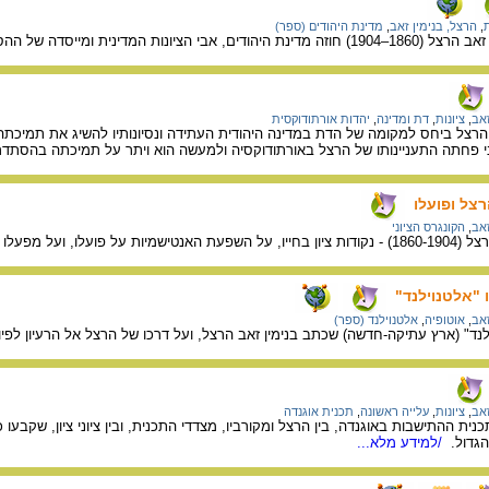
,
הרצל, בנימין זאב
,
מדינת היהודים (ספר)
ית ומייסדה של ההסתדרות הציונית העולמית.
זאב
,
ציונות
,
דת ומדינה
,
יהדות אורתודוקסית
רצל ביחס למקומה של הדת במדינה היהודית העתידה ונסיונותיו להשיג את תמיכתה 
י פחתה התעניינותו של הרצל באורתודוקסיה ולמעשה הוא ויתר על תמיכתה בהסתדרו
רצל ופועלו
זאב
,
הקונגרס הציוני
 ועל מפעלו הציוני.
 "אלטנוילנד"
זאב
,
אוטופיה
,
אלטנוילנד (ספר)
לנד" (ארץ עתיקה-חדשה) שכתב בנימין זאב הרצל, ועל דרכו של הרצל אל הרעיון לפיו
זאב
,
ציונות
,
עלייה ראשונה
,
תכנית אוגנדה
 ההתישבות באוגנדה, בין הרצל ומקורביו, מצדדי התכנית, ובין ציוני ציון, שקבעו 
הגדול.
/למידע מלא...