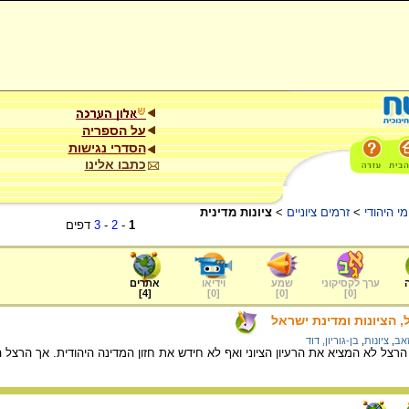
על הספריה
הסדרי נגישות
כתבו אלינו
י היהודי
>
זרמים ציוניים
>
ציונות מדינית
1
-
2
-
3
דפים
ערך לקסיקוני
שמע
וידיאו
אתרים
]
4
[
]
0
[
]
0
[
]
0
[
ל, הציונות ומדינת ישראל
זאב
,
ציונות
,
בן-גוריון, דוד
ן הרצל לא המציא את הרעיון הציוני ואף לא חידש את חזון המדינה היהודית. אך הרצ