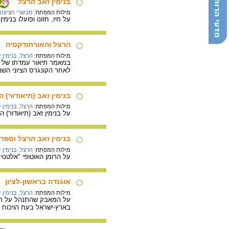
בנימין זאב הרצל
מילות המפתח:
מבשרי הציונות
על חיו, חזונו ופועלו בנימין זאב הרצל (1860–1904) חוזה מדינת היהודים, אבי הציונות המדינ
הרצל והאורתודקסיה
מילות המפתח:
הרצל, בנימין 
במאמר תיאור עמדתו של ה
לאחר הקונגרס הציוני השנ
בנימין זאב (תיאודור) ה
מילות המפתח:
הרצל, בנימין 
על בנימין זאב (תיאודור) הרצל (1860-1904) - נקודות ציון בחייו, על השפעת האנטישמיות על פועלו,
בנימין זאב הרצל וספרו
מילות המפתח:
הרצל, בנימין 
על הרומן האוטופי "אלטנוי
אוגנדה בראשון-לציון
מילות המפתח:
הרצל, בנימין 
על המאבק שהתנהל על תכנית
בארץ-ישראל בעת הויכוח 