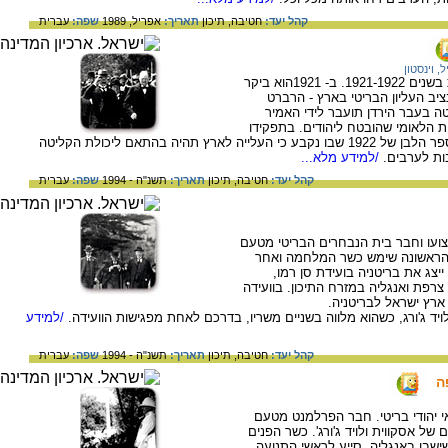
קהל יעד:
חטיבה,
תיכון
תאריך:
אפריל, 1989
שפה:
עברית
ל, וינסטון
וינסטון צ'רצ'יל (1874-1965) היה שר המושבות בשנים 1921-1922. ב- 1921הוא ביקר
יב העליון הבריטי בארץ - הרברט
 בעבר הירדן תועבר לידי האמיר
הלאומי שהובטח ליהודים. בתפקידו
כשר המושבות היה צ'רציל אחראי לפרסום הספר הלבן של 1922 שבו נקבע כי העלייה לארץ תהיה בהתאם ליכולת הקליטה
ות לערבים.
/למידע מלא...
קהל יעד:
חטיבה,
תיכון
תאריך:
תשנ"ה - 1994
שפה:
עברית
 היה עורך דין במקצועו וחבר בית הנבחרים הבריטי מטעם
הראשונה שימש כשר המלחמה ואחר
1922. בתפקידו זה ייצג את בריטניה בועידת סן רמו,
צרפת ואנגליה במזרח התיכון. בוועידה
רץ ישראל לבריטניה.
 ג'ורג, כשהוא מלווה בשניים משריו, בדרכם לאחת מפגישות הוועידה.
/למידע
קהל יעד:
חטיבה,
תיכון
תאריך:
תשנ"ה - 1994
שפה:
עברית
ה
יס סמואל (1870-1963). מדינאי יהודי בריטי. חבר הפרלמנט מטעם
ל אסקווית ולויד ג'ורג'. כשר הפנים
סיה שישבו באנגליה. סייע לראשי התנועה