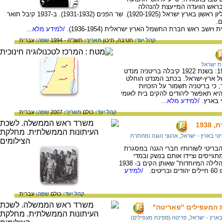
בראש הוועדה המייעצת להנהלה
הציונית לקראת ועידת השלום (1918), נציב עליון ראשון בארץ ישראל (1920-1925). שר הפנים (1931-1932). ב-1937 קיבל תואר
.
ב ראש חברת החשמל הארץ ישראלית (1936-1954).
/למידע מלא...
קהל יעד:
חטיבה,
תיכון
תאריך:
תשנ"ה - 1994
שפה:
עברית
ת ישראל
מפת גבולות המנדט הבריטי בשנים 1922-1923: בשנת 1922 קיבלה בריטניה מנדט
 של ארץ-ישראל. בכתב המנדט הוחלט
 כי בריטניה תשמור על הזכויות
היא תאפשר ליהודים להקים בית לאומי
 בארץ.
/למידע מלא...
קהל יעד:
כולם
תאריך:
2007
שפה:
עברית
193
טי בארץ - ישראל
,
ארגוני הגנה ומחתרת
בריטי לשורותיו חברי הגנה במסגרת
תגייסים וציידו אותם בנשק ובמדי
המשטרה הבריטית. אחד הגופים היו "פלוגות הלילה המיוחדות" שאותן הקים ב- 1938
ם.
/למידע
קהל יעד:
כולם
שפה:
עברית
ת המעפילים "פאריטה"
ארץ - ישראל
,
פריטה (ספינת מעפילים)