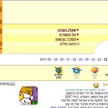
על הספריה
הסדרי נגישות
כתבו אלינו
11
-
12
-
13
-
14
-
15
-
16
-
17
-
18
-
19
-
20
דפים
ני
שמע
וידיאו
אתרים
]
32
[
]
0
[
]
0
[
אל
- ישראל
,
חלוקת ארץ-ישראל (תכניות)
חוזרות ונישנות על חיי יהודים ורכושם,
מינתה ממשלת בריטניה ועדה מלכותית שתבדוק את המשך המנדט. ביולי 1937
על חלוקת ארץ ישראל לשתי מדינות
 בחסות בריטית מחבר את יפו עם
ות, הערבים דחו אותה מכל וכל.
/למידע מלא...