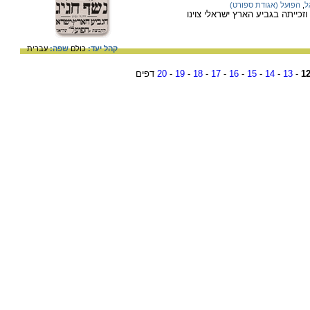
ל
,
הפועל (אגודת ספורט)
זכייתה בגביע הארץ ישראלי צוינו
קהל יעד:
כולם
שפה:
עברית
1
-
13
-
14
-
15
-
16
-
17
-
18
-
19
-
20
דפים