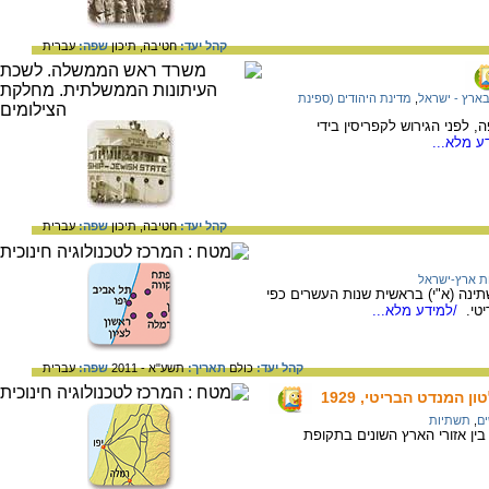
קהל יעד:
חטיבה,
תיכון
שפה:
עברית
ארץ - ישראל
,
מדינת היהודים (ספינת
 לפני הגירוש לקפריסין בידי
ע מלא...
קהל יעד:
חטיבה,
תיכון
שפה:
עברית
ת ארץ-ישראל
ינה (א"י) בראשית שנות העשרים כפי
טי.
/למידע מלא...
קהל יעד:
כולם
תאריך:
תשע"א - 2011
שפה:
עברית
המנדט הבריטי, 1929
ם
,
תשתיות
ין אזורי הארץ השונים בתקופת