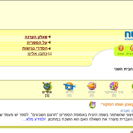
על הספריה
הסדרי נגישות
כתבו אלינו
הבית השני
ערך לקסיקוני
שמע
וידיאו
אתרים
]
1
[
]
0
[
]
0
[
]
0
[
נון ושמו המקורי
ם. מקבים
וני שהשתמר בשפה היונית באסופת הספרים "תרגום השבעים". לספר יש מעמד של כת
 העברית מעורר את השאלה האם הוא הושכח במתכוון.
/למידע מלא...