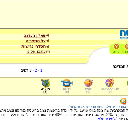
על הספריה
הסדרי נגישות
כתבו אלינו
 המדינה
1
-
2
-
3
דפים
ערך לקסיקוני
שמע
וידיאו
אתרים
]
3
[
]
0
[
]
0
[
]
0
[
 בארץ - ישראל
,
חלוקת ארץ-ישראל (תכניות)
תכנית לחלוקת ארץ ישראל המערבית שהוצעה ביולי 1946 על ידי ועדה בראשות נציג בריטניה
כ- 17% מהשטח יהיה אזור יהודי, כ- 40% מהשטח יהיה אזור ערבי וכ- 43% י
בריטי.
/למידע מלא...