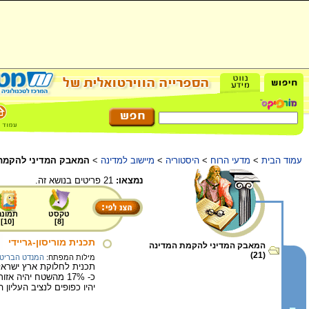
עמוד הבית
>
מדעי הרוח
>
היסטוריה
>
מיישוב למדינה
>
המאבק המדיני להקמת
נמצאו:
21 פריטים בנושא זה.
טקסט
תמונה
]
10
[
]
8
[
תכנית מוריסון-גריידי
המאבק המדיני להקמת המדינה
(21)
מילות המפתח:
המנדט הבריטי
יהיו כפופים לנציב העליון ה