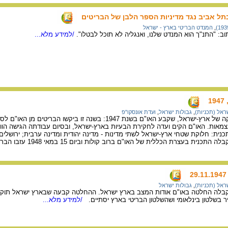
בתל אביב נגד מדיניות הספר הלבן של הבריטים
,
המנדט הבריטי בארץ - ישראל
ב: "התנ"ך הוא המנדט שלנו, ואנגליה לא תוכל לבטלו".
/למידע מלא...
1
ראל (תכניות)
,
גבולות ישראל
,
ועדת אונסקו"פ
מפת גבולות תכנית החלוקה של ארץ-ישראל, שקבע האו"ם בשנת 1947: בשנה
בעצמאות. האו"ם הקים ועדה לחקירת הבעיות בארץ-ישראל, ובסיום עבודתה הגישה הו
ית: חלוקת שטחי ארץ-ישראל לשתי מדינות - מדינה יהודית ומדינה ערבית; ירושלים וסב
ראל (תכניות)
,
גבולות ישראל
 בנובמבר 1947 התקבלה החלטה באו"ם אודות המצב בארץ ישראל. ההחלטה קבעה שבארץ ישראל תו
ר בשלטון בינלאומי ושהשלטון הבריטי בארץ יסתיים.
/למידע מלא...