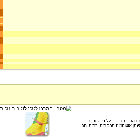
 מוריסון ונציג ארצות הברית גריידי. על פי התכנית
היה אזור בריטי. ליהודים ולערבים תינתן אוטונומיה תרבותית ודתית והם