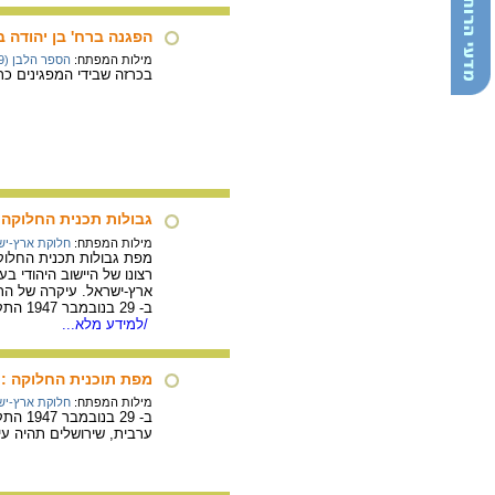
הפגנה ברח' בן יהודה 
מילות המפתח:
הספר הלבן (1939)
בכרזה שבידי המפגינים כתו
גבולות תכנית החלוקה, 947
מילות המפתח:
חלוקת ארץ-יש
רצונו של היישוב היהודי 
ארץ-ישראל. עיקרה של התכנ
ב- 29 בנובמבר 1947 התקבלה התכנית בעצרת הכללית של האו"ם ברוב קולות וביום 15 במאי 1948 עזבו הבריטים את ארץ-ישראל.
/למידע מלא...
מפת תוכנית החלוקה : 29.11.1947
מילות המפתח:
חלוקת ארץ-יש
ב- 29
ערבית, שירושלים תהיה עי