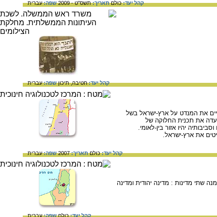
קהל יעד:
כולם
תאריך:
תשס"ט - 2009
שפה:
עברית
קהל יעד:
חטיבה,
תיכון
שפה:
עברית
 זו ביקשו הבריטים מן האו"ם לסיים את המנדט על ארץ-ישראל בשל
ועדה את תכנית החלוקה של
יבותיה יהיו אזור בין-לאומי.
קהל יעד:
כולם
תאריך:
2007
שפה:
עברית
קמנה שתי מדינות : מדינה יהודית ומדינה
קהל יעד:
כולם
שפה:
עברית