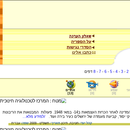
על הספריה
הסדרי נגישות
כתבו אלינו
2
-
3
-
4
-
5
-
6
-
7
-
8
דפים
ני
שמע
וידיאו
אתרים
]
13
[
]
0
[
]
0
[
על הפעולות הראשונות שנעשו על ידי מנהיגי המדינה לאחר הכרזת העצמאות ב14- במאי 1948. פעולות המבטאות את הריבונות
י יסוד, קביעת מעמדה של ירושלים כעיר בירה ועוד.
/למידע מלא...
קהל יעד:
חטיבה,
תיכון
תאריך:
תשס"ט - 2009
שפה:
עברית