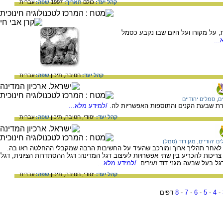
קהל יעד:
כולם
תאריך:
1997
שפה:
עברית
ת, על מקורו ועל היום שבו נקבע כסמל
..
קהל יעד:
חטיבה,
תיכון
שפה:
עברית
ם
,
סמלים יהודיים
רת שבעת הקנים והתוספות האפשריות לה.
/למידע מלא...
קהל יעד:
יסודי,
חטיבה,
תיכון
שפה:
עברית
ם יהודיים
,
מגן דוד (סמל)
לאחר תהליך ארוך ומורכב שהעיד על החשיבות הרבה שמקבלי ההחלטה ראו בה.
ריכות להכריע בין שתי אפשרויות לעיצוב דגל המדינה: דגל ההסתדרות הציונית, דגל
ל בעל שבעה מגני דוד זעירים.
/למידע מלא...
קהל יעד:
יסודי,
חטיבה,
תיכון
שפה:
עברית
-
4
-
5
-
6
-
7
-
8
דפים