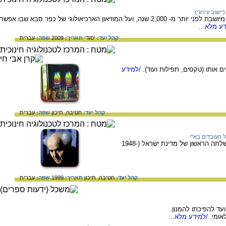
ישוב עירוני)
על תולדותיה של כפר סבא הקדומה, שהייתה מיושבת לפני יותר מ- 2,000 שנה, ועל המוזיאון הארכיאולוגי של כפר סבא שבו אפשר
ע מלא...
קהל יעד:
יסודי
תאריך:
2009
שפה:
עברית
ם אותו (טקסים, תפילות ועוד).
/למידע
קהל יעד:
חטיבה,
תיכון
שפה:
עברית
העובדים בא"י
המידע בדף זה עוסק בדוד בן גוריון, ראש ממשלתה הראשון של מדינת ישראל (1948-
קהל יעד:
חטיבה,
תיכון
תאריך:
1999
שפה:
עברית
עד להפיכתו להמנון.
אומי.
/למידע מלא...