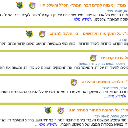
 צִום": "מצווה לקיים דברי המת"- הכלל והשלכותיו
ושה
,
משפט עברי
ת הרכוש של אדם שנפטר. מצד שני קיים עיקרון הקובע 'מצווה לקיים דברי המת' -
וסק המאמר שלפנינו.
/למידע מלא...
ו": על המקומות הקדושים – בין הלכה למנהג
קברים
הקדוש ביהדות לאורך הדורות. ובוחן מהי משמעות המושג 'מקום קדוש' ומהם הקרי
ל עדות קרובים
,
משפט
,
משפט עברי
,
עדות (משפט)
ים להעיד זה על זה. המאמר בוחן את הנימוקים השונים לעיקרון זה, ומשווה את העי
ל": הלבוש במשפט ובהלכה
הלכה
,
משפט עברי
ברה שהוא חי בה ומשקף את מעמדו. המאמר מצביע על ההיבט המשפטיים השונים של 
/למידע מלא...
תו": על החובה לסחור במחיר הוגן
לכה
,
מסחר
,
משפט עברי
וד שמציג המשפט העברי ביחס לחובה לסחור במחיר הוגן. ברקע המאמר דיון שנידון 
דן בנושא מנקודת המבט של המשפט העברי.
/למידע מלא...