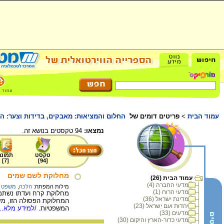
עמוד הבית
>
פריטים דומים של
החלום והמציאוּת: מאבקים, בדידות וצער: ה
נמצאו:
94 טקסטים בנושא זה.
טקסט
תמונה
]
7
[
]
94
[
מחלוקת לשם שמים
עמוד הבית (26)
מדעי החברה (4)
מילות המפתח:
הלכה
,
משפט ע
מדעי הרוח (1)
מחלוקת קרח ועדתו נשתמר
מדינת ישראל (36)
המחלוקת הפסולה הזו, מעמ
יהדות ועם ישראל (23)
המשפטיות.
/למידע מלא...
מדעים (33)
מדעי כדור-הארץ והיקום (30)