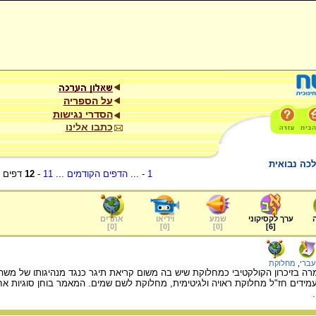
על הספריה
הסדרי נגישות
כתבו אלינו
לכה נבואית
1
- ...
הדפים הקודמים
...
11
-
12
דפים
ערך לקסיקוני
שמע
וידיאו
אתרים
]
0
[
]
0
[
]
0
[
]
6
[
ברי
,
מחלוקת
ה בזיכרון הקולקטיבי כמחלוקת שיש בה משום קריאת תיגר כנגד מנהיגותו של משה,
ידים חז"ל מחלוקת ראויה ולגיטימית, מחלוקת לשם שמים. המאמר בוחן סוגיות אחד