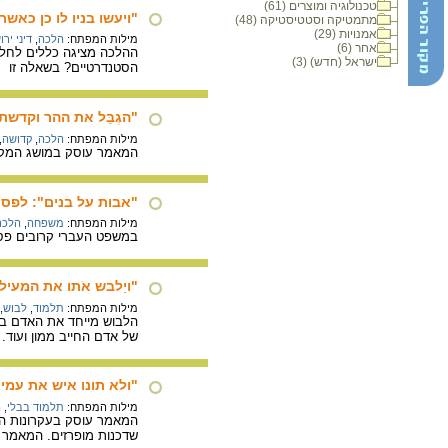
טכנולוגיה ומוצרים (61)
"ויעשו בניו לו כן כאשר
מתמטיקה וסטטיסטיקה (48)
אמנויות (29)
מילות המפתח:
הלכה
,
דיני יר
אחר (6)
ההלכה מציגה כללים לחלוק
ישראל (חדש) (3)
הסטנדרטיים? בשאלה זו ע
"הגְבֵּל את ההר וקדשת
מילות המפתח:
הלכה
,
קדושה
,
המאמר עוסק במושג המקום 
"אבות על בנים": לפסו
מילות המפתח:
משפחה
,
הלכה
במשפט העברי קרובים פסול
"ויַלבש אֹתו את המעי
מילות המפתח:
תלמוד
,
לבוש
,
הלבוש מייחד את האדם בח
של אדם החייב ממון ועוד.
"ולא תונו איש את עמי
מילות המפתח:
תלמוד בבלי
,
ה
המאמר עוסק בעקרונות היס
שדכנות מופרזים. המאמר 