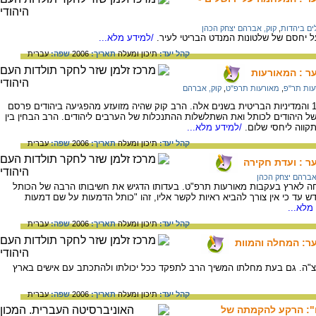
ים ביהדות
,
קוק, אברהם יצחק הכהן
ל יחסם של שלטונות המנדט הבריטי לעיר.
/למידע מלא...
קהל יעד:
תיכון ומעלה
תאריך:
2006
שפה:
עברית
ער : המאורעות
עות תר"פ
,
מאורעות תרפ"ט
,
קוק, אברהם
תיואר הפרעות של הערבים בשנים 1929-1921 והמדיניות הבריטית בשנים אלה. הרב קוק שהיה מזועזע מהפגיעה ביהודים פרסם
 היהודים לכותל ואת השתלשלות ההתנכלות של הערבים ליהודים. הרב הבחין בין
תקווה ליחסי שלום.
/למידע מלא...
קהל יעד:
תיכון ומעלה
תאריך:
2006
שפה:
עברית
ער : ועדת חקירה
אברהם יצחק הכהן
חה לארץ בעקבות מאורעות תרפ"ט. בעדותו הדגיש את חשיבותו הרבה של הכותל
ש עד כי אין צורך להביא ראיות לקשר אליו, זהו "כותל הדמעות על שם דמעות
מלא...
קהל יעד:
תיכון ומעלה
תאריך:
2006
שפה:
עברית
ער: המחלה והמוות
רצ"ה. גם בעת מחלתו המשיך הרב לתפקד ככל יכולתו ולהתכתב עם אישים בארץ
קהל יעד:
תיכון ומעלה
תאריך:
2006
שפה:
עברית
ם": הרקע להקמתה של