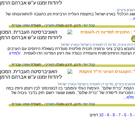
גונים ציוניים
וג הכלכלי בארץ-ישראל בתקופת העלייה הרביעית והן כתגובה להתארגנותה של
..
קהל יעד:
תיכון,
תיכון ומעלה
תאריך:
, תשמ"ח
שפה:
עברית
 : התכנית למדינה דו-לאומית
יניות ציונית
,
מדינה דו-לאומית בישראל ובארץ ישראל
החלה להתגבש בקרב ציוני גרמניה תכנית פוליטית מוגדרת בשאלת היחסים עם הערבים.
יונות הרוויזיוניסטית והעמידה כנגדה את רעיון המדינה הדו-לאומית.
/למידע
קהל יעד:
תיכון,
תיכון ומעלה
תאריך:
, תשמ"ח
שפה:
עברית
 הקונגרס הציוני הי"ד והקמת
ארגונים ציוניים
,
מדינה דו-לאומית בישראל ובארץ ישראל
מת "ברית שלום". העימות הגלוי והפומבי בין ז'בוטינסקי לבין וייצמן ורופין במה
מכרעת לייסודה של "ברית שלום", משום שנוצר רושם חזק בדבר גיבויה של
מלא...
קהל יעד:
תיכון,
תיכון ומעלה
תאריך:
, תשמ"ח
שפה:
עברית
5
-
6
-
7
-
8
-
9
-
10
דפים