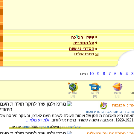
על הספריה
הסדרי נגישות
כתבו אלינו
3
-
4
-
5
-
6
-
7
-
8
-
9
-
10
דפים
ני
שמע
וידיאו
אתרים
]
0
[
]
0
[
]
0
[
ר : אכזבות
ורוב, חיים
,
קוק, אברהם יצחק הכהן
 האחת היא האכזבה מיחסן של אומות העולם לשיבת העם לארצו, ובעיקר מיחסה של
/למידע מלא...
קהל יעד:
תיכון ומעלה
תאריך:
2006
שפה:
עברית
ער : המלחמה על ירושלים -