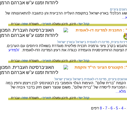
גונים ציוניים
וג הכלכלי בארץ-ישראל בתקופת העלייה הרביעית והן כתגובה להתארגנותה של
..
קהל יעד:
תיכון,
תיכון ומעלה
תאריך:
, תשמ"ח
שפה:
עברית
 : התכנית למדינה דו-לאומית
יניות ציונית
,
מדינה דו-לאומית בישראל ובארץ ישראל
החלה להתגבש בקרב ציוני גרמניה תכנית פוליטית מוגדרת בשאלת היחסים עם הערבים.
יונות הרוויזיוניסטית והעמידה כנגדה את רעיון המדינה הדו-לאומית.
/למידע
קהל יעד:
תיכון,
תיכון ומעלה
תאריך:
, תשמ"ח
שפה:
עברית
 הקונגרס הציוני הי"ד והקמת
ארגונים ציוניים
,
מדינה דו-לאומית בישראל ובארץ ישראל
מת "ברית שלום". העימות הגלוי והפומבי בין ז'בוטינסקי לבין וייצמן ורופין במה
מכרעת לייסודה של "ברית שלום", משום שנוצר רושם חזק בדבר גיבויה של
מלא...
קהל יעד:
תיכון,
תיכון ומעלה
תאריך:
, תשמ"ח
שפה:
עברית
-
4
-
5
-
6
-
7
-
8
דפים