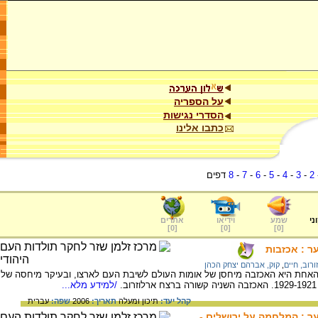
על הספריה
הסדרי נגישות
כתבו אלינו
2
-
3
-
4
-
5
-
6
-
7
-
8
דפים
ני
שמע
וידיאו
אתרים
]
0
[
]
0
[
]
0
[
ר : אכזבות
ורוב, חיים
,
קוק, אברהם יצחק הכהן
 האחת היא האכזבה מיחסן של אומות העולם לשיבת העם לארצו, ובעיקר מיחסה של
/למידע מלא...
קהל יעד:
תיכון ומעלה
תאריך:
2006
שפה:
עברית
ער : המלחמה על ירושלים -