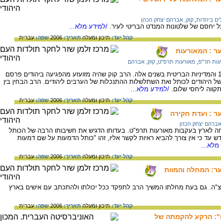
ים ביהדות
,
קוק, אברהם יצחק הכהן
ל יחסם של שלטונות המנדט הבריטי לעיר.
/למידע מלא...
קהל יעד:
תיכון ומעלה
תאריך:
2006
שפה:
עברית
ער : המאורעות
עות תר"פ
,
מאורעות תרפ"ט
,
קוק, אברהם
תיואר הפרעות של הערבים בשנים 1929-1921 והמדיניות הבריטית בשנים אלה. הרב קוק שהיה מזועזע מהפגיעה ביהודים פרסם
 היהודים לכותל ואת השתלשלות ההתנכלות של הערבים ליהודים. הרב הבחין בין
תקווה ליחסי שלום.
/למידע מלא...
קהל יעד:
תיכון ומעלה
תאריך:
2006
שפה:
עברית
ער : ועדת חקירה
אברהם יצחק הכהן
חה לארץ בעקבות מאורעות תרפ"ט. בעדותו הדגיש את חשיבותו הרבה של הכותל
ש עד כי אין צורך להביא ראיות לקשר אליו, זהו "כותל הדמעות על שם דמעות
מלא...
קהל יעד:
תיכון ומעלה
תאריך:
2006
שפה:
עברית
ער: המחלה והמוות
רצ"ה. גם בעת מחלתו המשיך הרב לתפקד ככל יכולתו ולהתכתב עם אישים בארץ
קהל יעד:
תיכון ומעלה
תאריך:
2006
שפה:
עברית
ם": הרקע להקמתה של