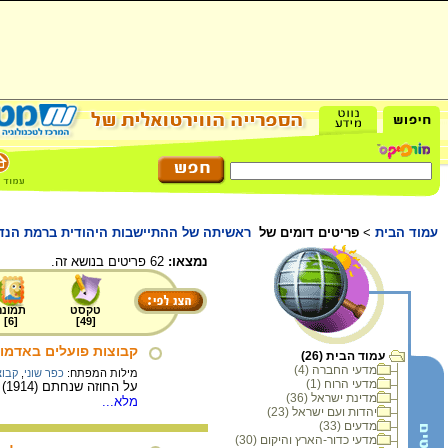
עמוד הבית
>
פריטים דומים של
ראשיתה של ההתיישבות היהודית ברמת הנדיב
נמצאו:
62 פריטים בנושא זה.
טקסט
תמונה
]
6
[
]
49
[
קבוצות פועלים באדמו
עמוד הבית (26)
מדעי החברה (4)
מילות המפתח:
כפר שוני
,
קבוצ
מדעי הרוח (1)
על החוזה שנחתם (1914) בין נציגי יק"א לנציגי קבוצת הפועלים שעבדו באדמות אום-אל-עלק (אזור רמת הנדיב); מי היו חברי הקבוצה, מה היו תנאי עבודתם וכיצד התנהלו החיים בקבוצה?
מדינת ישראל (36)
מלא...
יהדות ועם ישראל (23)
מדעים (33)
מדעי כדור-הארץ והיקום (30)