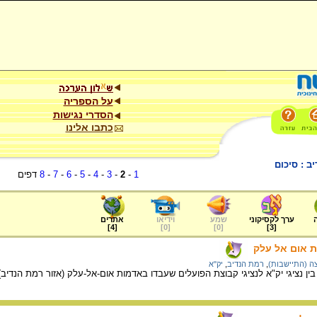
על הספריה
הסדרי נגישות
כתבו אלינו
 : סיכום
1
-
2
-
3
-
4
-
5
-
6
-
7
-
8
דפים
ערך לקסיקוני
שמע
וידיאו
אתרים
]
4
[
]
0
[
]
0
[
]
3
[
ת אום אל עלק
ה (התיישבות)
,
רמת הנדיב
,
יק"א