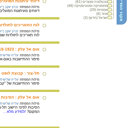
דיווחי עיתונות הפועלים
טכנולוגיה ומוצרים (61)
מתמטיקה וסטטיסטיקה (48)
מילות המפתח:
זכרון יעקב (ייש
אמנויות (29)
דיווחים מעיתונות הפועלים ("האחדות", "הפועל הצעיר
אחר (6)
ישראל (חדש) (3)
לוח התאריכים לתולדות
מילות המפתח:
זכרון יעקב (ייש
לוח תאריכים לתולדות שוני (אזור
אום אל עלק : 1919-1923
מילות המפתח:
עלייה שלישית
סיפור ההתיישבות באום-אל-עלק בשנים 1919-1923; עדויות של אנשי קבוצת השומר הצעיר,
תל-צור : קבוצת לופט
מילות המפתח:
עלייה שלישית
סיפור ההתיישבות של "קבוצ
אום אל עלק : הסיבות 
מילות המפתח:
עלייה שלישית
המקום?
/למידע מלא...