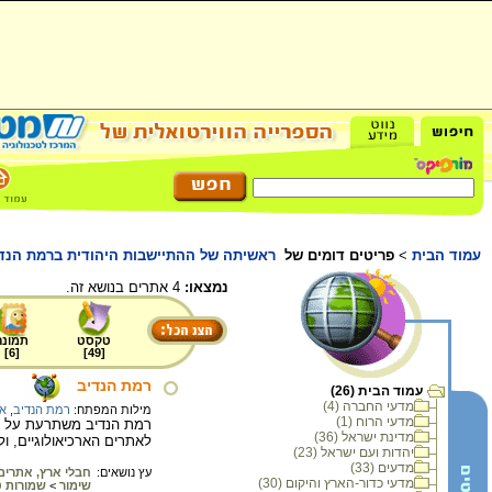
עמוד הבית
>
פריטים דומים של
ראשיתה של ההתיישבות היהודית ברמת הנדיב
נמצאו:
4 אתרים בנושא זה.
טקסט
תמונה
]
6
[
]
49
[
רמת הנדיב
עמוד הבית (26)
מדעי החברה (4)
מילות המפתח:
רמת הנדיב
,
אז
מדעי הרוח (1)
מדינת ישראל (36)
לאתרים הארכיאולוגיים, ול
יהדות ועם ישראל (23)
מדעים (33)
עץ נושאים:
חבלי ארץ, אתרים 
מדעי כדור-הארץ והיקום (30)
שימור
>
שמורות ט