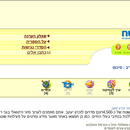
על הספריה
הסדרי נגישות
כתבו אלינו
 : סיכום
ערך לקסיקוני
שמע
וידיאו
אתרים
]
4
[
]
0
[
]
0
[
]
3
[
ור זכרון יעקב
רמת הנדיב משתרעת על שטח של כ-4,500דונם מדרום לזכרון יעקב. אתם מוזמנים לערוך סיו
לכת בנתיבי בעלי החיים. כמו כן תמצאו באתר מאגר מידע ופרטים על פעילויות שונות
ומסלולי טיול
>
הכרמל והגלבוע
בע וגנים לאומיים