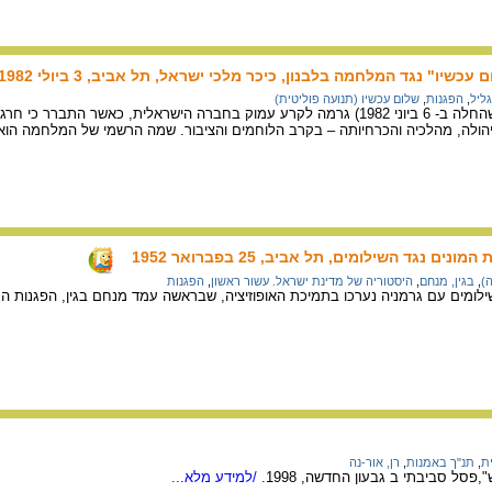
שיו" נגד המלחמה בלבנון, כיכר מלכי ישראל, תל אביב, 3 ביולי 1982
ליל
,
הפגנות
,
שלום עכשיו (תנועה פוליטית)
מלחמת לבנון הראשונה (שהחלה ב- 6 ביוני 1982) גרמה לקרע עמוק בחברה הישראלית, כאשר
ולה, מהלכיה והכרחיותה – בקרב הלוחמים והציבור. שמה הרשמי של המלחמה הוא
ם נגד השילומים, תל אביב, 25 בפברואר 1952
)
,
בגין, מנחם
,
היסטוריה של מדינת ישראל. עשור ראשון
,
הפגנות
ילומים עם גרמניה נערכו בתמיכת האופוזיציה, שבראשה עמד מנחם בגין, הפגנות המו
ת
,
תנ"ך באמנות
,
רן, אור-נה
סל סביבתי ב גבעון החדשה, 1998.
/למידע מלא...