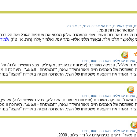
ת
,
תנ"ך באמנות
,
רות המואבייה
,
נעמי
,
רן, אור-נה
 המתאר את רות ונעמי.
 מייצגות את רות ונעמי. אופן ההעמדה שלהן מבטא את שותפות הגורל ואת הקירבה הבא
אֶל-אֲשֶׁר תֵּלְכִי אֵלֵךְ, וּבַאֲשֶׁר תָּלִינִי אָלִין--עַמֵּךְ עַמִּי, וֵאלֹהַיִךְ אֱלֹהָי (רות, א', ט"ז)
/למידע
ה
,
אמנות ישראלית
,
משפחה
,
מאור, חיים
ומנת אללה", טכניקה מעורבת (עפרונות צבעוניים, אקריליק, צבע תעשייתי ולכה) על עץ, 08
ה משותפת של האמנים חיים מאור וחאדר ושאח, "המשפחה - العائلة". תערוכה זו 
ציירו האחד את דיוקנאות משפחתו של השני. התערוכה הוצגה בגלריית "הקצה" בנהרי
,
אמנות ישראלית
,
משפחה
,
מאור, חיים
 ושאח", טכניקה מעורבת (עפרונות צבעוניים, אקריליק, צבע תעשייתי ולכה) על עץ, 2008.
ה משותפת של האמנים חיים מאור וחאדר ושאח, "המשפחה - العائلة". תערוכה זו 
ציירו האחד את דיוקנאות משפחתו של השני. התערוכה הוצגה בגלריית "הקצה" בנה
,
אמנות ישראלית
,
משפחה
,
מאור, חיים
מאור", רישום בכימיקלים על נייר צילום, 2009.