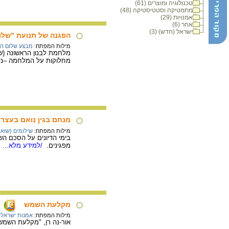
טכנולוגיה ומוצרים (61)
מתמטיקה וסטטיסטיקה (48)
אמנויות (29)
אחר (6)
ישראל (חדש) (3)
הפגנה של תנועת "שלום עכ
מילות המפתח:
מבצע שלום הג
מחלוקות על המלחמה –ניה
מנחם בגין נואם בעצרת המוני
מילות המפתח:
שילומים (שואה
בימי הדיונים על הסכם הש
מפגינים.
/למידע מלא...
מקלעת השמש
מילות המפתח:
אמנות ישראלי
אור-נה רן, "מקלעת השמש",פ