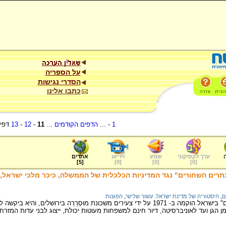
על הספריה
הסדרי נגישות
כתבו אלינו
1
- ...
הדפים הקודמים
...
11
-
12
-
13
דפי
ערך לקסיקוני
שמע
וידיאו
אתרים
]
5
[
]
0
[
]
0
[
]
0
[
 השחורים" נגד המדיניות הכלכלית של הממשלה, כיכר מלכי ישראל, תל אביב 14 בנ
ם
,
היסטוריה של מדינת ישראל. עשור שלישי
,
הפגנות
תנועת "הפנתרים השחורים" בישראל הוקמה ב- 1971 על ידי צעירים משכונת מוּסְרַרַה בירו
מן הגן ועד לאוניברסיטה, דיור חינם למשפחות מעוטות יכולת, ייצוג לבני עדות המ