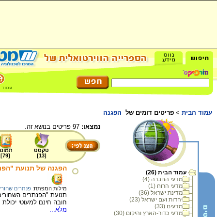
עמוד הבית
>
פריטים דומים של
הפגנה
נמצאו:
97 פריטים בנושא זה.
טקסט
תמונה
]
79
[
]
13
[
הפגנה של תנועת "הפנתרים
עמוד הבית (26)
מדעי החברה (4)
מדעי הרוח (1)
מילות המפתח:
פנתרים שחורי
מדינת ישראל (36)
יהדות ועם ישראל (23)
חובה חינם למעוטי יכולת 
מדעים (33)
מלא...
מדעי כדור-הארץ והיקום (30)