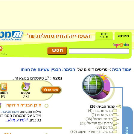
עמוד הבית
>
פריטים דומים של
הבימה: הבניין ששינה את חזותו
נמצאו:
17 טקסטים בנושא זה.
טקסט
תמונה
]
8
[
]
17
[
היכן הבנייה הירוקה
עמוד הבית (26)
מדעי החברה (4)
מילות המפתח:
תכנון סביבתי
,
מדעי הרוח (1)
מידע על המטרות הסביבתיו
מדינת ישראל (36)
בטכניון.
/למידע מלא...
יהדות ועם ישראל (23)
מדעים (33)
מדעי כדור-הארץ והיקום (30)