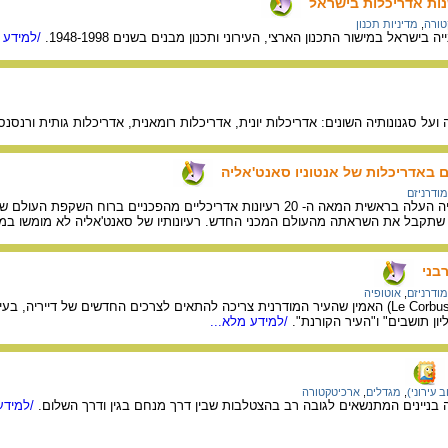
טורה
,
מדיניות תכנון
 בישראל במישור התכנון הארצי, העירוני ותכנון מבנים בשנים 1948-1998.
/למידע מ
על סגנונותיה השונים: אדריכלות יונית, אדריכלות רומאנית, אדריכלות גותית ורנסנס
ם באדריכלות של אנטוניו סאנט'אליה
מודרניזם
האדריכל אנטוניו סאנט'אליה העלה בראשית המאה ה- 20 רעיונות אדריכליי
ת שתקבל את השראתה מהעולם המכני החדש. רעיונותיו של סאנט'אליה לא מומשו במ
רבני
מודרניזם
,
אוטופיה
האדריכל לה-קורבוזיה (Le Corbusier) האמין שהעיר המודרנית צריכה להתאים לצרכים החדשי
יון תושבים" ו"העיר הקורנת".
/למידע מלא...
 עירוני)
,
מגדלים
,
ארכיטקטורה
ה בניינים המתנשאים לגובה רב בהצטלבות שבין דרך מנחם בגין ודרך השלום.
/למידע 