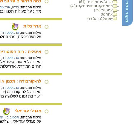
כמה הרהורים על 50 שנות אדריכלות בישראל
טכנולוגיה ומוצרים (61)
מתמטיקה וסטטיסטיקה (48)
מילות המפתח:
בנייה
,
ארכיטק
אמנויות (29)
מידע על פעילות תכנון ובנייה
אחר (6)
ישראל (חדש) (3)
אדריכלות
מילות המפתח:
ארכיטקטורה
על האדריכלות, מתי החלה ו
איטליה : רוח הפוטוריז
מילות המפתח:
ארכיטקטורה
,
החיים המודרני, אדריכלו
לה-קורבוזיה : תכנון או
מילות המפתח:
ארכיטקטורה
,
"עיר בת זמננו לשלושה מיל
מגדלי עזריאלי
מילות המפתח:
תל-אביב (יישוב
על מגדלי עזריאלי : שלוש