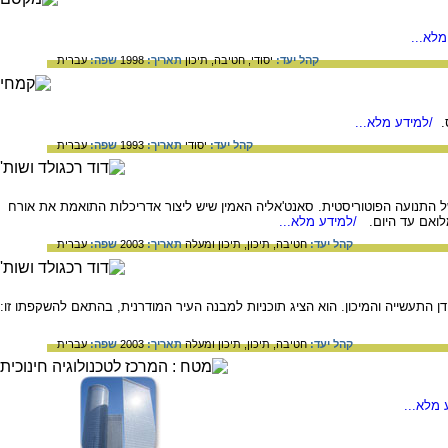
לא...
קהל יעד:
יסודי,
חטיבה,
תיכון
תאריך:
1998
שפה:
עברית
.
/למידע מלא...
קהל יעד:
יסודי
תאריך:
1993
שפה:
עברית
ם מהפכניים ברוח השקפת העולם של התנועה הפוטוריסטית. סאנט'אליה האמין שיש ליצור אדריכלות התואמת את אורח
לואם עד היום.
/למידע מלא...
קהל יעד:
חטיבה,
תיכון,
תיכון ומעלה
תאריך:
2003
שפה:
עברית
ם של דייריה, בעידן התעשייה והמיכון. הוא הציג תוכניות למבנה העיר המודרנית, בהתאם להשקפתו זו:
קהל יעד:
חטיבה,
תיכון,
תיכון ומעלה
תאריך:
2003
שפה:
עברית
מלא...