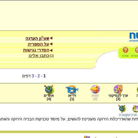
על הספריה
הסדרי נגישות
כתבו אלינו
1
-
2
-
3
דפים
ערך לקסיקוני
שמע
וידיאו
אתרים
]
4
[
]
1
[
]
0
[
]
2
[
ארכיטקטורה
ת שהאדריכלות הירוקה מעוניינת להגשים, על מיסוד טכניקות הבנייה הירוקה והאתגר