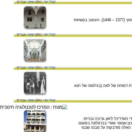
קהל יעד:
כולם
שפה:
עברית
בית היתומים בפירנצה נחשב לבנין הראשון שנבנה בסגנון הרנסאנס. תכנן אותו האדריכל האיטלקי פיליפו ברונלסקי (1377 – 1446). העיצוב בקשתות
קהל יעד:
כולם
שפה:
עברית
קהל יעד:
כולם
שפה:
עברית
ת דמותה של לאה (בגילומה של חנא
קהל יעד:
כולם
שפה:
עברית
כר אתרים. הבניין תוכנן על ידי האדריכל ליאון גנייבה ובנייתו
תכנן אנטוני גאודי בברצלונה בסגנונו
ות האלה מודבקות על מבנה שבנוי