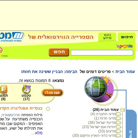
עמוד הבית
>
פריטים דומים של
הבימה: הבניין ששינה את חזותו
נמצאו:
8 תמונות בנושא זה.
טקסט
תמונה
]
8
[
]
17
[
כנסיית אפולינרה הקדוש, רוונה, אי
עמוד הבית (26)
מדעי החברה (4)
מילות המפתח:
ארכיטקטורה
,
מדעי הרוח (1)
הכנסייה משתרעת על שטח 
מדינת ישראל (36)
האפסיס - המקום שבו מת
יהדות ועם ישראל (23)
את תהילתו של ישוע, האו
מדעים (33)
מלא...
מדעי כדור-הארץ והיקום (30)