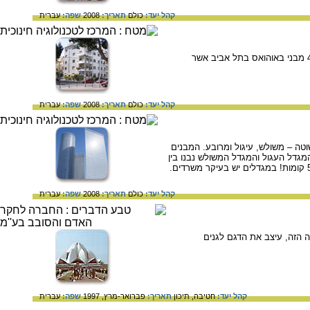
קהל יעד:
כולם
תאריך:
2008
שפה:
עברית
בניין באוהאוס בתל אביב. ניתן לראות את הקוים הנקיים האופייניים לסגנון בניה זה. מבנה זה הוא אחד מ- 4,000 מבני באוהואס בתל אביב אשר
קהל יעד:
כולם
תאריך:
2008
שפה:
עברית
וטה – משולש, עיגול ומרובע. המבנים
מגדל העגול והמגדל המשולש נבנו בין
קהל יעד:
כולם
תאריך:
2008
שפה:
עברית
הזה, עיצב את הדגם לגנים
קהל יעד:
חטיבה,
תיכון
תאריך:
פברואר-מרץ, 1997
שפה:
עברית