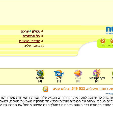
על הספריה
הסדרי נגישות
כתבו אלינו
ערך לקסיקוני
שמע
וידיאו
אתרים
]
4
[
]
1
[
]
0
[
]
2
[
טליה, 549-533. צילום פנים
כנסייה
גדול כדי שתוכל להכיל את הקהל הרב המגיע אליה, וצורתה המיוחדת נועדה לכוון
קיים הטקס. צורתה של הכנסייה אורכית ולכל אחד מחלקיה משמעות סמלית, למ
ר החודר מהמזרח דרך חלונות האפסיס במהלך טקס המיסה מסמל את תחייתו של יש