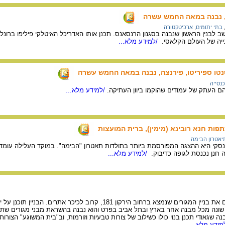
, נבנה במאה החמש עשרה
בתי יתומים
,
ארכיטקטורה
ייה של העולם הקלאסי.
/למידע מלא...
נטו ספיריטו, פירנצה, נבנה במאה החמש עשרה
כנסייה
ם העתק של עמודים שהוקמו ביוון העתיקה.
/למידע מלא...
ות חנא רובינא (מימין), ברית המועצות
יאטרון הבימה
נסקי היא ההצגה המפורסמת ביותר בתולדות תאטרון "הבימה". במוקד העלילה עומד
 חנן נכנסת לגופה כדיבוק.
/למידע מלא...
"הבית המשוגע"- כך מכנים את בניין המגורים שנמצא ברחוב הירקון 181, קרוב לכי
ב- 1989. סגנונו שונה מכל מבנה אחר בארץ ובתל אביב בפרט והוא נבנה בהשראת מבני מגורים ש
ה שגאודי תכנן בנוי כולו כשילוב של צורות טבעיות וזורמות, וב"בית המשוגע" הצור
מידע מלא...