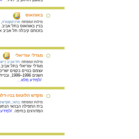
באוהאוס
מילות המפתח:
ארכיטקטורה
,
בזכותם קיבלה תל אביב את
מגדלי עזריאלי
מילות המפתח:
תל-אביב (יישוב
מגדלי עזריאלי בתל אביב.
עצמם בנויים בקווים ישרי
השנים 1996–1999, ובנייתו של המגדל המרובע הסתיימה בשנת 2007. בבניין העגול, הגבוה בין השלושה, יש 50 קומות! במגדלים יש בעיקר משרדים.
/למידע מלא...
מקדש הלוטוס בניו-דלה
מילות המפתח:
בהאי
,
מקדשים
בית התפילה הבהאי הנחשב
המדורגים בחיפה.
/למידע 