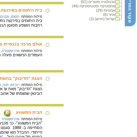
טכנולוגיה ומוצרים (61)
מתמטיקה וסטטיסטיקה (48)
בית היתומים בפירנצה
אמנויות (29)
אחר (6)
מילות המפתח:
רנסנס
,
מבנים
,
ישראל (חדש) (3)
רחבות הושפע מסגנון הבנ
אולם מרכזי בכנסיית ס
מילות המפתח:
ארכיטקטורה
,
העמודים הנישאים מעלה ה
הצגת "הדיבוק" בהשתתפ
מילות המפתח:
רובינא, חנה
,
ת
הצגת "הדיבוק" מאת ש' א
רובינא) שנשמתו של אהובה
הבית המשוגע
מילות המפתח:
ארכיטקטורה
הסתיימה 
הייחודי. ההבדל הוא שהמבנ
בסגנון תל-אביבי רגיל.
/ל