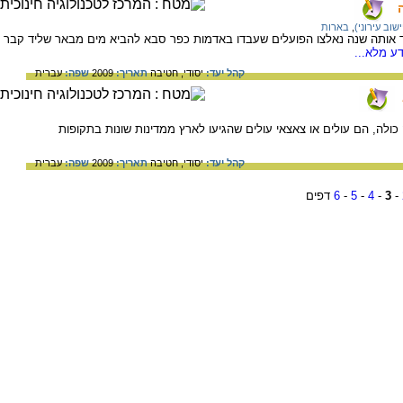
שוב עירוני)
,
בארות
הראשונה במושבה נחפרה ב- 1906. עד אותה שנה נאלצו הפועלים שעבדו באדמות כפר סבא להביא מים מבאר שליד קבר
ע מלא...
קהל יעד:
יסודי,
חטיבה
תאריך:
2009
שפה:
עברית
ולה, הם עולים או צאצאי עולים שהגיעו לארץ ממדינות שונות בתקופות
קהל יעד:
יסודי,
חטיבה
תאריך:
2009
שפה:
עברית
-
3
-
4
-
5
-
6
דפים