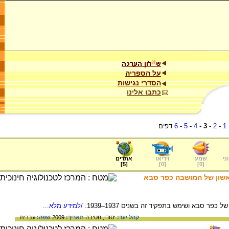
על הספריה
הסדרי נגישות
כתבו אלינו
1
-
2
-
3
-
4
-
5
-
6
דפים
ני
שמע
וידיאו
אתרים
]
5
[
]
0
[
]
0
[
אשון של המושבה כפר סבא
ר סבא ושימש בתפקיד זה בשנים 1937–1939.
/למידע מלא...
קהל יעד:
יסודי,
חטיבה
תאריך:
2009
שפה:
עברית