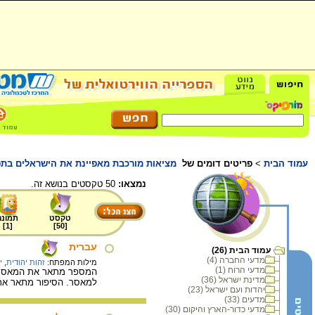
עמוד הבית
>
פריטים דומים של
מציאות מורכבת מאפיינת את הישראלים בתפ
נמצאו:
50 טקסטים בנושא זה.
טקסט
תמונה
]
1
[
]
50
[
עברית
עמוד הבית (26)
מדעי החברה (4)
מילות המפתח:
זהות יהודית
,
י
מדעי הרוח (1)
המספר מתאר את המאסר שנ
מדינת ישראל (36)
למאסר. הסיפור מתאר את
יהדות ועם ישראל (23)
מדעים (33)
מדעי כדור-הארץ והיקום (30)