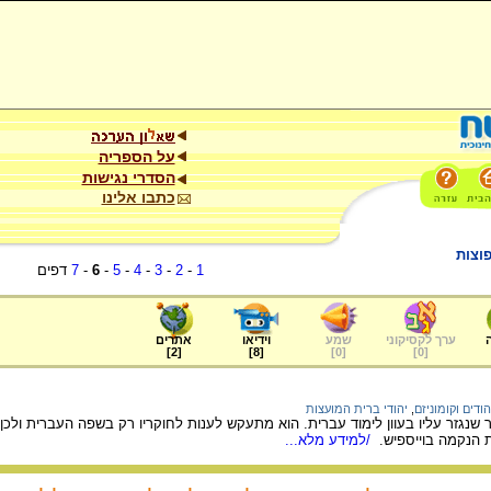
על הספריה
הסדרי נגישות
כתבו אלינו
וצות
1
-
2
-
3
-
4
-
5
-
6
-
7
דפים
ערך לקסיקוני
שמע
וידיאו
אתרים
]
2
[
]
8
[
]
0
[
]
0
[
הודים וקומוניזם
,
יהודי ברית המועצות
גזר עליו בעוון לימוד עברית. הוא מתעקש לענות לחוקריו רק בשפה העברית ולכן
 הנקמה בוייספיש.
/למידע מלא...