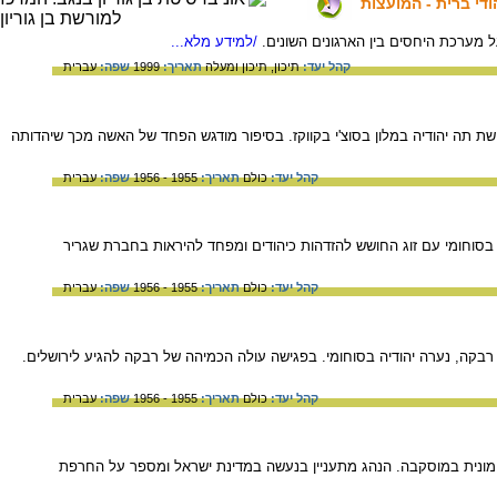
די ברית - המועצות
ל מערכת היחסים בין הארגונים השונים.
/למידע מלא...
קהל יעד:
תיכון,
תיכון ומעלה
תאריך:
1999
שפה:
עברית
ברית המועצות בשנים 1958-1955, מספרת על פגישה עם מגישת תה יהודיה במלון בסוצ'י בקווקז. בסיפור מודגש הפחד של האשה מכך שיהדותה
קהל יעד:
כולם
תאריך:
1955 - 1956
שפה:
עברית
ית המועצות בשנים 1958-1955, מתארת פגישה בגן הבוטני בסוחומי עם זוג החושש להזדהות כיהודים ומפחד להיראות בחברת שגריר
קהל יעד:
כולם
תאריך:
1955 - 1956
שפה:
עברית
ברית המועצות בשנים 1958-1955, מתארת פגישה נרגשת עם רבקה, נערה יהודיה בסוחומי. בפגישה עולה הכמיהה של רבקה להגיע לירושלים.
קהל יעד:
כולם
תאריך:
1955 - 1956
שפה:
עברית
רית המועצות בשנים 1958-1955, מספרת על שיחה עם נהג מונית במוסקבה. הנהג מתעניין בנעשה במדינת ישראל ומספר על החרפת