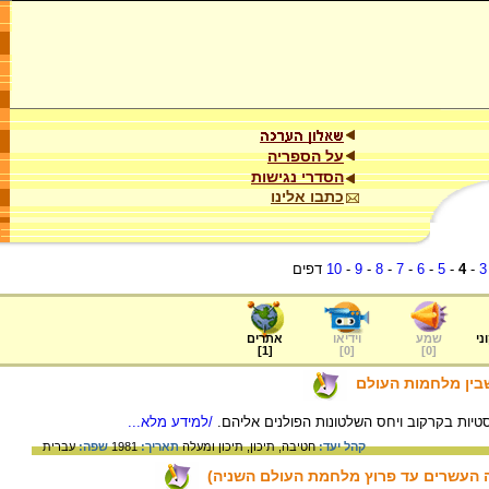
על הספריה
הסדרי נגישות
כתבו אלינו
3
-
4
-
5
-
6
-
7
-
8
-
9
-
10
דפים
ני
שמע
וידיאו
אתרים
]
1
[
]
0
[
]
0
[
בין מלחמות העולם
טיות בקרקוב ויחס השלטונות הפולנים אליהם.
/למידע מלא...
קהל יעד:
חטיבה,
תיכון,
תיכון ומעלה
תאריך:
1981
שפה:
עברית
ה העשרים עד פרוץ מלחמת העולם השניה)