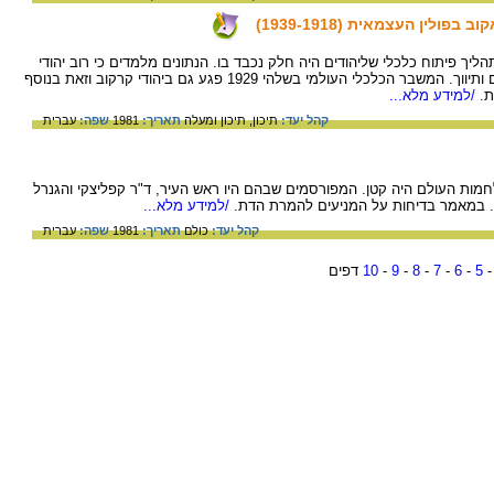
ולין העצמאית (1939-1918)
 של פולין העצמאית ב- 1918 החל תהליך פיתוח כלכלי שליהודים היה חלק נכבד בו. הנתונים מלמדים כי רוב יהודי
קראקוב חיו על תעשיה ומסחר, ביטוח, כספים ותיווך. המשבר הכלכלי העולמי בשלהי 1929 פגע גם ביהודי קרקוב וזאת בנוסף
ת.
/למידע מלא...
קהל יעד:
תיכון,
תיכון ומעלה
תאריך:
1981
שפה:
עברית
מות העולם היה קטן. המפורסמים שבהם היו ראש העיר, ד"ר קפליצקי והגנרל
. במאמר בדיחות על המניעים להמרת הדת.
/למידע מלא...
קהל יעד:
כולם
תאריך:
1981
שפה:
עברית
-
5
-
6
-
7
-
8
-
9
-
10
דפים