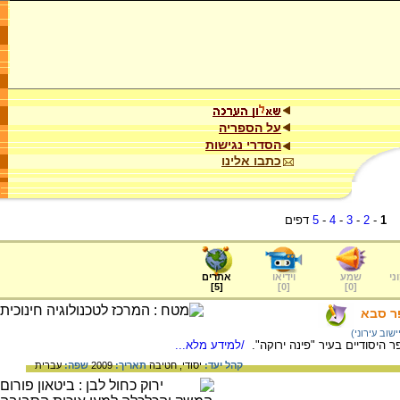
על הספריה
הסדרי נגישות
כתבו אלינו
1
-
2
-
3
-
4
-
5
דפים
ני
שמע
וידיאו
אתרים
]
5
[
]
0
[
]
0
[
פר סבא
שוב עירוני)
היסודיים בעיר "פינה ירוקה".
/למידע מלא...
קהל יעד:
יסודי,
חטיבה
תאריך:
2009
שפה:
עברית