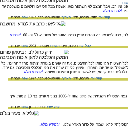
צקה
לפני זמן רב, אבל המצב לא השתפר מאז. אשפה מכל הסוגים והלאומים מושלכת עד
יו.
/למידע מלא...
קהל יעד:
יסודי,
חטיבה,
תיכון
תאריך:
אוגוסט-ספטמבר, 1997
שפה:
עברית
ט לישראל בה נוהגים עדיין כבימי הזוהר של שנות ה- 50 וה- 60.
/למידע
קהל יעד:
חטיבה,
תיכון
תאריך:
אוקטובר, 2003
שפה:
עברית
כל השיטות הקיימות ולכל ההיבטים. את זה עושים בעזרת "ניתוח מחזור החיים", כלי
אשפה" או עד יומו האחרון. אימוץ כלי זה ישרת את הפן הכלכלי והסביבתי גם יחד.
 כלכלית ברת-קיימא, יש לגישה זו יתרון וחשיבות עצומה.
/למידע מלא...
קהל יעד:
חטיבה,
תיכון
תאריך:
אוגוסט-ספטמבר, 1997
שפה:
עברית
ישראלי ממוצע מייצר ביום מעל 2 ק"ג אשפה. נפח הפסולת השנתית של כולנו שווה ל -1000 בניני מגורים בני 10 קומות. איך
קהל יעד:
חטיבה,
תיכון
שפה:
עברית
הפְּסולֶת? קראו ושמרו על כדור הארץ שלנו.
/למידע מלא...