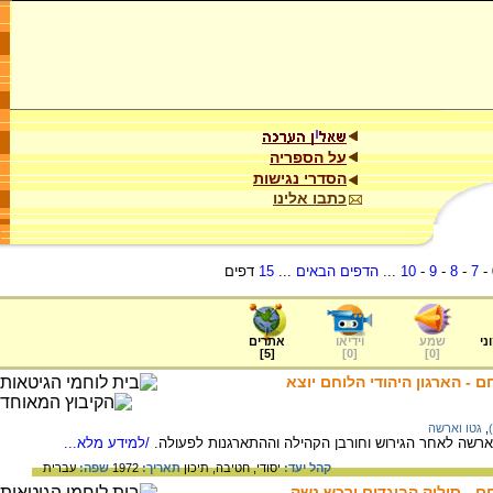
על הספריה
הסדרי נגישות
כתבו אלינו
-
7
-
8
-
9
-
10
...
הדפים הבאים
...
15
דפים
ני
שמע
וידיאו
אתרים
]
5
[
]
0
[
]
0
[
ם - הארגון היהודי הלוחם יוצא
,
גטו וארשה
וארשה לאחר הגירוש וחורבן הקהילה וההתארגנות לפעולה.
/למידע מלא...
קהל יעד:
יסודי,
חטיבה,
תיכון
תאריך:
1972
שפה:
עברית
ם - סילוק הבוגדים ורכש נשק