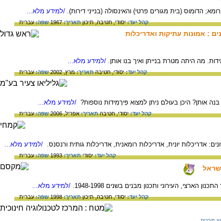
מא; הדומוס (בית מגורים פרטי) והאינסולה (בנייני דירות).
/למידע מלא...
קהל יעד:
יסודי,
חטיבה,
תיכון
תאריך:
1967
שפה:
עברית
ם : אמונות עתיקות ואדריכלות
ת. מה היתה מטרת בנייתן ואיך בנו אותן.
/למידע מלא...
קהל יעד:
יסודי,
חטיבה
תאריך:
מרץ, 2002
שפה:
עברית
נה אותן? היכן בעולם ניתן למצוא פִּירָמִידוֹת נוספות?
/למידע מלא...
קהל יעד:
יסודי,
חטיבה
תאריך:
אפריל, 2006
שפה:
עברית
ים: אדריכלות יונית, אדריכלות רומאנית, אדריכלות גותית ורנסנס.
/למידע מלא...
קהל יעד:
יסודי
תאריך:
1993
שפה:
עברית
ן הארצי, העירוני ותכנון מבנים בשנים 1948-1998.
/למידע מלא...
קהל יעד:
יסודי,
חטיבה,
תיכון
תאריך:
1998
שפה:
עברית
ץ מבנים