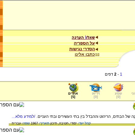
על הספריה
הסדרי נגישות
כתבו אלינו
1
-
2
דפים
ני
שמע
וידיאו
אתרים
]
5
[
]
0
[
]
0
[
ה של הבתים, הריהוט וההבדל בין בתי העשירים ובתי העניים.
/למידע מלא...
קהל יעד:
יסודי,
חטיבה,
תיכון
תאריך:
1967
שפה:
עברית