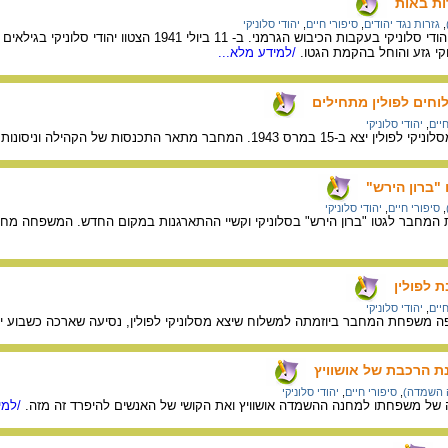
ות באות
,
גזרות נגד יהודים
,
סיפורי חיים
,
יהודי סלוניקי
/למידע מלא...
חים לפולין מתחילים
חיים
,
יהודי סלוניקי
ר התכנסות של הקהילה וניסונות מצד הרב להרגיע את הנוכחים.
"ברון הירש"
,
סיפורי חיים
,
יהודי סלוניקי
מחבר לגטו "ברון הירש" בסלוניקי וקשיי ההתארגנות במקום החדש. המשפחה מחלי
 לפולין
חיים
,
יהודי סלוניקי
ת הרכבת של אושוויץ
ה השמדה)
,
סיפורי חיים
,
יהודי סלוניקי
ל משפחתו למחנה ההשמדה אושוויץ ואת הקושי של האנשים להיפרד זה מזה.
/למי