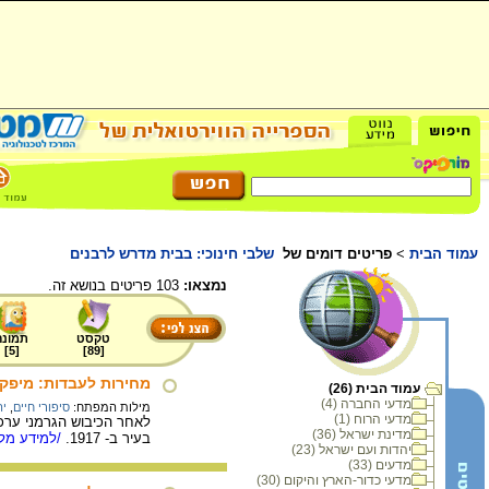
עמוד הבית
>
פריטים דומים של
שלבי חינוכי: בבית מדרש לרבנים
נמצאו:
103 פריטים בנושא זה.
טקסט
תמונה
]
5
[
]
89
[
מחירות לעבדות: מיפקד 
עמוד הבית (26)
מדעי החברה (4)
מילות המפתח:
סיפורי חיים
,
יה
מדעי הרוח (1)
לאחר הכיבוש הגרמני ערכ
מדינת ישראל (36)
בעיר ב- 1917.
/למידע מלא
יהדות ועם ישראל (23)
מדעים (33)
מדעי כדור-הארץ והיקום (30)