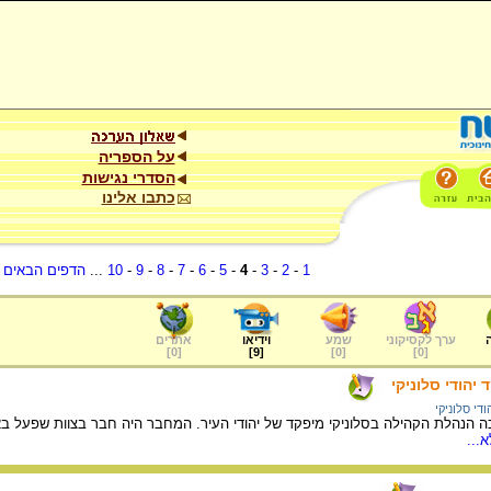
על הספריה
הסדרי נגישות
כתבו אלינו
1
-
2
-
3
-
4
-
5
-
6
-
7
-
8
-
9
-
10
...
הדפים הבאים
.
ערך לקסיקוני
שמע
וידיאו
אתרים
]
0
[
]
9
[
]
0
[
]
0
[
יהודי סלוניקי
ודי סלוניקי
ה הנהלת הקהילה בסלוניקי מיפקד של יהודי העיר. המחבר היה חבר בצוות שפעל 
...