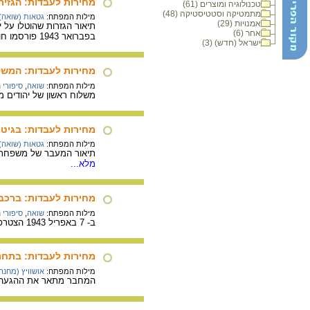
מחירות לעבדות: הגזיר
טכנולוגיה ומוצרים (61)
מתמטיקה וסטטיסטיקה (48)
מילות המפתח:
גטאות (שואה)
אמנויות (29)
אחר (6)
בפברואר 1943 פורסמו חוקי גזע והוחל בהקמת הגטו.
ישראל (חדש) (3)
מחירות לעבדות: המשלו
מילות המפתח:
שואה
,
סיפורי 
משלוח ראשון של יהודים מסלוניקי לפולין יצא ב-15 במרס 1943. המחבר מתא
מחירות לעבדות: בגיטו 
מילות המפתח:
גטאות (שואה)
תיאור המעבר של משפחת ה
מלא...
מחירות לעבדות: ברכבת
מילות המפתח:
שואה
,
סיפורי 
ב- 7 באפריל 1943 הצטרפה משפחת המחבר ביוזמתה למשלוח שיצא מסלוניקי לפולין, נסיעה שארכה כשבוע ימים בתנאים קשים.
מחירות לעבדות: בתחנ
מילות המפתח:
אושוויץ (מחנ
המחבר מתאר את ההגעה ש