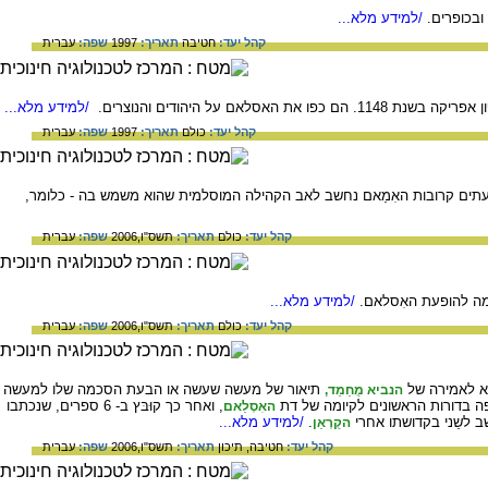
בכופרים.
/למידע מלא...
קהל יעד:
חטיבה
תאריך:
1997
שפה:
עברית
אסלאם על היהודים והנוצרים.
/למידע מלא...
קהל יעד:
כולם
תאריך:
1997
שפה:
עברית
תים קרובות האִמַאם נחשב לאב הקהילה המוסלמית שהוא משמש בה - כלומר,
קהל יעד:
כולם
תאריך:
תשס"ו,2006
שפה:
עברית
קדמה להופעת האִסלאם.
/למידע מלא...
קהל יעד:
כולם
תאריך:
תשס"ו,2006
שפה:
עברית
היא לאמירה של
תיאור של מעשה שעשה או הבעת הסכמה שלו למעשה
הנביא מֻחַמַד,
ה בדורות הראשונים לקיומה של דת
, ואחר כך קוּבּץ ב- 6 ספרים, שנכתבו
האִסְלַאם
שב לשֵני בקדושתו אחרי
.
/למידע מלא...
הקֻרְאַן
קהל יעד:
חטיבה,
תיכון
תאריך:
תשס"ו,2006
שפה:
עברית