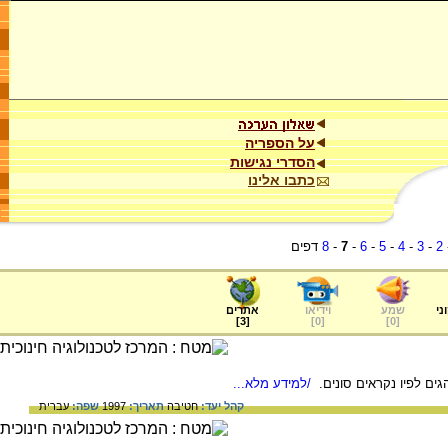
על הספריה
הסדרי נגישות
כתבו אלינו
2
-
3
-
4
-
5
-
6
-
7
-
8
דפים
ני
שמע
וידיאו
אתרים
]
3
[
]
0
[
]
0
[
גים לפיו נקראים סונים.
/למידע מלא...
קהל יעד:
חטיבה
תאריך:
1997
שפה:
עברית