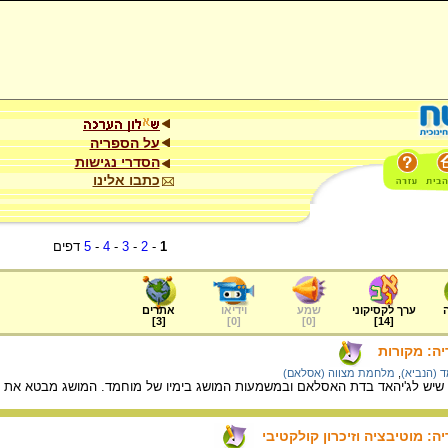
על הספריה
הסדרי נגישות
כתבו אלינו
1
-
2
-
3
-
4
-
5
דפים
ערך לקסיקוני
שמע
וידיאו
אתרים
]
3
[
]
0
[
]
0
[
]
14
[
יה: מקורות
 (הנביא)
,
מלחמת מצווה (אסלאם)
שיש לג'יהאד בדת האסלאם ובמשמעות המושג בימיו של מוחמד. המושג מבטא את ת
ה: מוטיבציה וזיכרון קולקטיבי