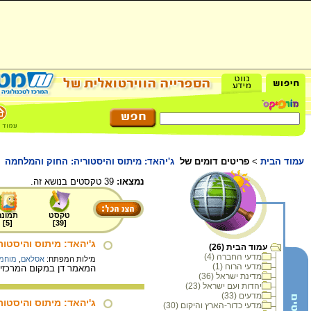
עמוד הבית
>
פריטים דומים של
ג'יהאד: מיתוס והיסטוריה: החוק והמלחמה
נמצאו:
39 טקסטים בנושא זה.
טקסט
תמונה
]
5
[
]
39
[
ג'יהאד: מיתוס והיסטור
עמוד הבית (26)
מדעי החברה (4)
מילות המפתח:
אסלאם
,
מוחמד
מדעי הרוח (1)
המאמר דן במקום המרכזי 
מדינת ישראל (36)
יהדות ועם ישראל (23)
מדעים (33)
ג'יהאד: מיתוס והיסטורי
מדעי כדור-הארץ והיקום (30)