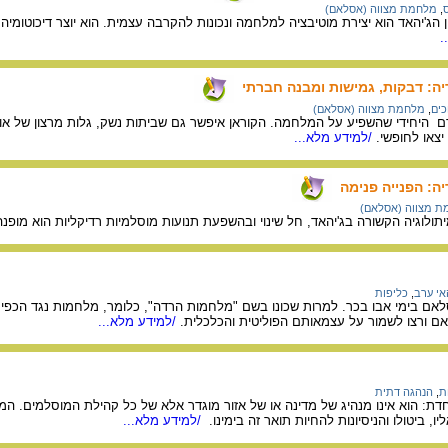
,
מלחמת מצווה (אסלאם)
הג'יהאד הוא יצירת מוטיבציה למלחמה ונכונות להקרבה עצמית. הוא יוצר דיכוטומיה 
.
יה: דבקות, גמישות ומבנה חברתי
ים
,
מלחמת מצווה (אסלאם)
ורם היחידי שהשפיע על המלחמה. הקוראן איפשר גם שביתות נשק, גלות מרצון של א
צאו לחופשי.
/למידע מלא...
יה: הפנייה פנימה
 מצווה (אסלאם)
מיתולוגיה הקשורה בג'יהאד, חל שינוי ובהשפעת תנועות מוסלמיות רדיקליות הוא מופ
אי ערב
,
כליפות
ם בימי אבו בכר. למרות שכונו בשם "מלחמות הרדה", כלומר, מלחמות נגד הכפ
ם ורצו לשמור על עצמאותם הפוליטית והכלכלית.
/למידע מלא...
ת
,
הנהגה דתית
וחדת: הוא אינו מנהיג של מדינה או של אזור מוגדר אלא של כל קהילת המוסלמים. ה
יו, ביטולו והניסיונות להחיות תואר זה בימינו.
/למידע מלא...