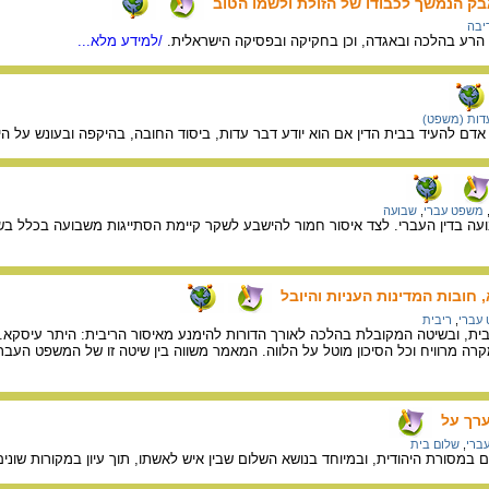
ק הנמשך לכבודו של הזולת ולשמו הטוב
יבה
 הרע בהלכה ובאגדה, וכן בחקיקה ובפסיקה הישראלית.
/למידע מלא...
דות (משפט)
ם להעיד בבית הדין אם הוא יודע דבר עדות, ביסוד החובה, בהיקפה ובעונש על הי
משפט עברי
,
שבועה
ה בדין העברי. לצד איסור חמור להישבע לשקר קיימת הסתייגות משבועה בכלל בשל
 חובות המדינות העניות והיובל
עברי
,
ריבית
ת, ובשיטה המקובלת בהלכה לאורך הדורות להימנע מאיסור הריבית: היתר עיסקא. בהי
רה מרוויח וכל הסיכון מוטל על הלווה. המאמר משווה בין שיטה זו של המשפט העב
ערך על
ברי
,
שלום בית
מסורת היהודית, ובמיוחד בנושא השלום שבין איש לאשתו, תוך עיון במקורות שונים