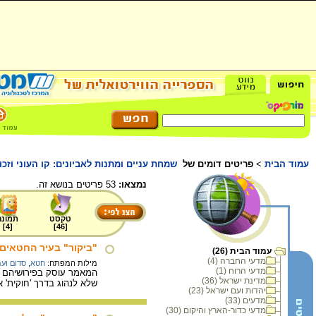
עמוד הבית
>
פריטים דומים של
שמחת עניים ומתנות לאביונים: קו העוני וזכ
נמצאו:
53 פריטים בנושא זה.
טקסט
תמונה
]
4
[
]
46
[
"ביקור" בעיר החטאים
עמוד הבית (26)
מדעי החברה (4)
מילות המפתח:
חטא
,
סדום וע
מדעי הרוח (1)
המאמר עוסק בפירושיהם של
מדינת ישראל (36)
שלא לנהוג בדרך 'חוקית' א
יהדות ועם ישראל (23)
מדעים (33)
מדעי כדור-הארץ והיקום (30)