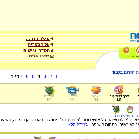
על הספריה
הסדרי נגישות
כתבו אלינו
ות הקיום בכבוד
1
-
2
-
3
-
4
-
5
-
6
-
7
דפים
ערך לקסיקוני
שמע
וידיאו
אתרים
]
0
[
]
0
[
]
0
[
]
3
[
מורה
,
משפט עברי
 חז"ל לחטאיהם של אנשי סדום. 'מידת סדום' נידונה הן באגדה והן בהלכה, והמאמר 
ך לא ראויה, בתחומים שונים.
/למידע מלא...