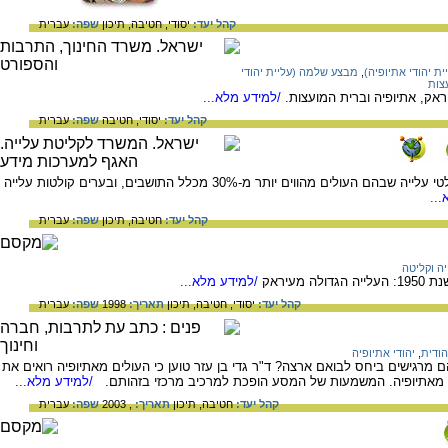
קהל יעד:
יסודי,
חטיבה,
תיכון
שפה:
עברית
ת יהודי אתיופיה)
,
מבצע שלמה (עליית יהודי
צות
ראק, אתיופיה וברית המועצות.
/למידע מלא...
קהל יעד:
יסודי,
חטיבה
שפה:
עברית
נתונים על אחוז העולים ומספרם ביישובים קולטי עלייה שבהם העולים מהווים יותר מ-30% מכלל התושבים, ובערים קולטות עלייה
..
קהל יעד:
חטיבה,
תיכון
שפה:
עברית
יה וקליטה
עיראק
/למידע מלא...
קהל יעד:
יסודי,
חטיבה,
תיכון
תאריך:
1998
שפה:
עברית
הודית
,
יהודי אתיופיה
 מרגישים ביחס לבואם ארצה? ד"ר גדי בן עזר טוען כי העולים מאתיופיה רואים את
אתיופיה. המשמעות של המסע הופכת למרכיב מרכזי בזהותם.
/למידע מלא...
קהל יעד:
חטיבה,
תיכון
תאריך:
, 2003
שפה:
עברית