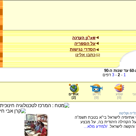
על הספריה
הסדרי נגישות
כתבו אלינו
90
1
-
2
-
3
דפים
ני
שמע
וידיאו
אתרים
]
2
[
]
0
[
]
0
[
לייה וקליטה
 אתיופיה לישראל בי"א בטבת תשמ"ה
ה ועל הקהילה היהודית בה, על מבצע
 והקשה לישראל.
/למידע מלא...