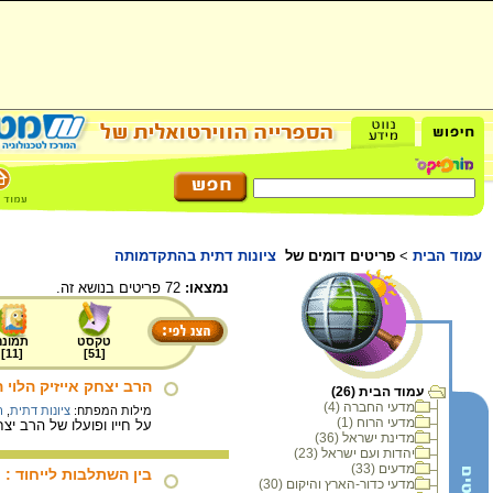
עמוד הבית
>
פריטים דומים של
ציונות דתית בהתקדמותה
נמצאו:
72 פריטים בנושא זה.
טקסט
תמונה
]
11
[
]
51
[
הרב יצחק אייזיק הלוי 
עמוד הבית (26)
מדעי החברה (4)
מילות המפתח:
ציונות דתית
,
ר
מדעי הרוח (1)
על חייו ופועלו של הרב יצחק אייזיק הלוי הרצוג (8-1959
מדינת ישראל (36)
יהדות ועם ישראל (23)
מדעים (33)
בין השתלבות לייחוד :
מדעי כדור-הארץ והיקום (30)