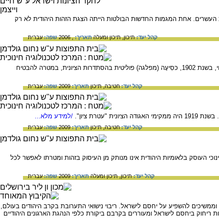
ות העשרים. אחת המגמות החדשות הבולטות הייתה הצגת הזהות היהודית לא רק
קהל יעד:
תיכון,
תיכון ומעלה
תאריך:
, 2006
שפה:
עברית
על חיו ופועלו של הרב יצחק יעקב ריינס, מגדולי רבני ליטא ומראשי הציונות הדתית. הוא ייסד את תנועת המזרחי, בשנת 1902, כסִיעָה (מפלגה) פוליטית בהסתדרות הציונית, במטרה להבטיח
קהל יעד:
חטיבה,
תיכון
תאריך:
2009
שפה:
עברית
/למידע מלא...
קהל יעד:
חטיבה,
תיכון
תאריך:
2009
שפה:
עברית
נוכי העוסק בלאומיות היהודית אינו מנותק מן העיסוק בזהות ומטרתו לאפשר לכל
קהל יעד:
תיכון,
תיכון ומעלה
תאריך:
2009
שפה:
עברית
ו וממשיכים להשפיע על יחסם לישראל. ריבוי נישואי התערובת בקרב היהודים בעולם,
 ריחוק ביחסם לישראל ומעוררים בקרבם ביקורת כלפי הנהגת הארגונים היהודיים