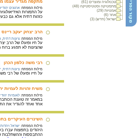
מתקפה מגדיר עצמו מ
טכנולוגיה ומוצרים (61)
מתמטיקה וסטטיסטיקה (48)
מילות המפתח:
ארגונים יהודיי
אמנויות (29)
על התמורות האידיאולוגיו
אחר (6)
כזהות דתית אלא גם כבעלת
ישראל (חדש) (3)
הרב יצחק יעקב ריינס
מילות המפתח:
ציונות דתית
,
ר
שהציונות לא תפגע ברוח ה
רבי משה כלפון הכהן
מילות המפתח:
ציונות דתית
,
י
על חייו ופועלו של רבי משה כלפון הכהן (1874-1950), מגדולי חכמי תוניסיה, רבה של קהילת ג'רבה ומנהיג צ
משיח זהויות לעמיות יה
מילות המפתח:
לאומיות יהודי
במאמר זה טוענת הכותבת כי
אחד ואחד להגדיר את התווי
השינויים העיקריים בת
מילות המפתח:
ישראל ויהדות
היהודים בתפוצות עברו בע
ההתבססות וההשתלבות של י