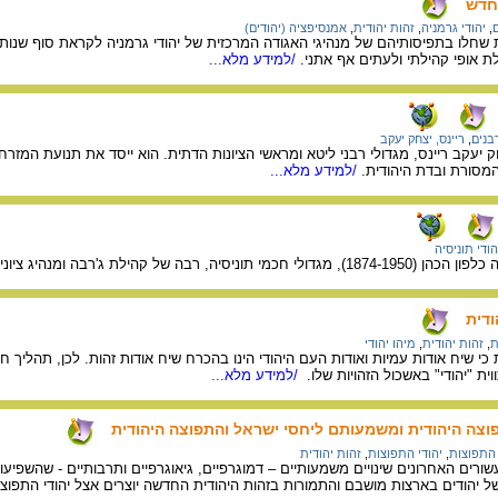
חדש
ם
,
יהודי גרמניה
,
זהות יהודית
,
אמנסיפציה (יהודים)
ת שחלו בתפיסותיהם של מנהיגי האגודה המרכזית של יהודי גרמניה לקראת סוף שנ
 אופי קהילתי ולעתים אף אתני.
/למידע מלא...
בנים
,
ריינס, יצחק יעקב
מסורת ובדת היהודית.
/למידע מלא...
הודי תוניסיה
יוני. בשנת 1919 היה ממקימי האגודה הציונית "עטרת ציון".
ודית
ת
,
זהות יהודית
,
מיהו יהודי
 שיח אודות עמיות ואודות העם היהודי הינו בהכרח שיח אודות זהות. לכן, תהליך חי
ת "יהודי" באשכול הזהויות שלו.
/למידע מלא...
פוצה היהודית ומשמעותם ליחסי ישראל והתפוצה היהודית
 התפוצות
,
יהודי התפוצות
,
זהות יהודית
שורים האחרונים שינויים משמעותיים – דמוגרפיים, גיאוגרפיים ותרבותיים - שהשפיע
הודים בארצות מושבם והתמורות בזהות היהודית החדשה יוצרים אצל יהודי התפוצות