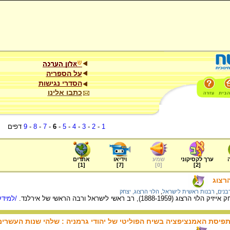
על הספריה
הסדרי נגישות
כתבו אלינו
1
-
2
-
3
-
4
-
5
-
6
-
7
-
8
-
9
דפים
ערך לקסיקוני
שמע
וידיאו
אתרים
]
1
[
]
7
[
]
0
[
]
2
[
הרצוג
בנים
,
רבנות ראשית לישראל
,
הלוי הרצוג, יצחק
188), רב ראשי לישראל ורבה הראשי של אירלנד.
/למידע
 תפיסת האמנציפציה בשיח הפוליטי של יהודי גרמניה : שלהי שנות העשר