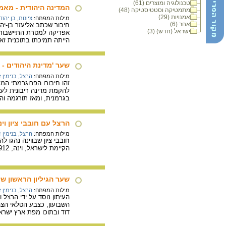
טכנולוגיה ומוצרים (61)
המדינה היהודית - מאמר
מתמטיקה וסטטיסטיקה (48)
אמנויות (29)
מילות המפתח:
ציונות
,
בן יהוד
אחר (6)
חיבור שכתב אליעזר בן-י
ישראל (חדש) (3)
אפריקה למטרת התיישבות 
הייתה תמיכתו בתוכנית זא
שער 'מדינת היהודים - ד
מילות המפתח:
הרצל, בנימין 
זהו חיבורו הפרוגרמתי המר
בגרמנית, ומאז תורגמה והודפסה בלמעלה מ- 100 מהדורות 
הרצל עם חובבי ציון וינאי
מילות המפתח:
הרצל, בנימין 
חובבי ציון שבווינה נהגו 
הקיימת לישראל, וינה, 1912)
שער הגיליון הראשון של השבו
מילות המפתח:
הרצל, בנימין 
השבועון, כצבע הטלאי הצה
דוד ובתוכו מפת ארץ ישרא