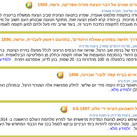
ים שונים על דבר הצעת מזרח אפריקה, ורשה, 1905
ה, אליעזר
,
תכנית אוגנדה
הודה בתקופת פולמוס אוגנדה, שפרץ בתנועה הציונית סביב הצעת ממשלת בריטניה 
מרוכזת. בן-יהודה קרא לאמץ הצעה זאת, מתוקף הטענה שבטחון העם חשוב על מיקו
ת מוגבלת לתקופת כתיבת חיבור זה, בעוד שרוב ימיו פעל ולחם למען תקומה לאומי
רך חדשה בפתרון שאלת היהודים', בתרגום ראשון לעברית, וורשה, 1896
זאב
,
מדינת היהודים (ספר)
,
ציונות מדינית
כזי של בנימין זאב הרצל, שהיווה את הבסיס הרעיוני לכלל מפעלו בזירת הציונות. ב
בכ- 20 שפות, בהן לדינו, אספרנטו ויפנית.
/למידע 
ים בבית קפה 'לובר' שבוינה, 1896
זאב
,
חבת ציון
להתאסף בבית הקפה מידי יום שלישי. לחלק מפגישות אלה הצטרף הרצל, ובמהלכן הוחלט ע
/למידע מלא...
עון הציוני די וולט, 4.6.1897
זאב
,
ציונות מדינית
,
עיתונות ציונית
וב, סמל החרפה ליהדות בימי הביניים וביקש לסמל בכך את הכבוד המחודש של העם 
ל.
/למידע מלא...