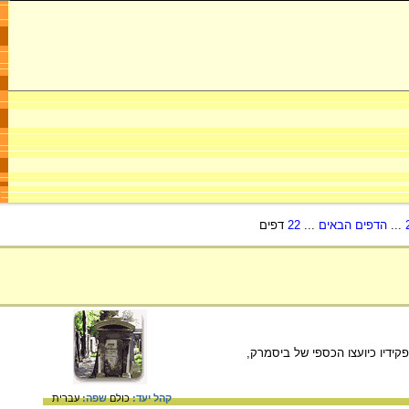
...
הדפים הבאים
...
22
דפים
ן שאר תפקידיו כיועצו הכספי של ביסמרק,
קהל יעד:
כולם
שפה:
עברית