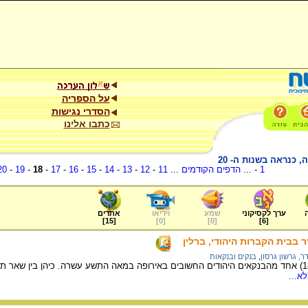
על הספריה
הסדרי נגישות
כתבו אלינו
 כנראה בשנות ה- 20
1
- ...
הדפים הקודמים
...
11
-
12
-
13
-
14
-
15
-
16
-
17
-
18
-
19
-
20
ערך לקסיקוני
שמע
וידיאו
אתרים
]
15
[
]
0
[
]
0
[
]
6
[
 בבית הקברות היהודי, ברלין
ר, גרשון גרסון
,
בנקים ובנקאות
גרשון בְּלַיְכְרֶדֶר (1893-1822) אחד מהבנקאים היהודים החשובים באירופה במאה התשע עשרה. כיהן בי
א...