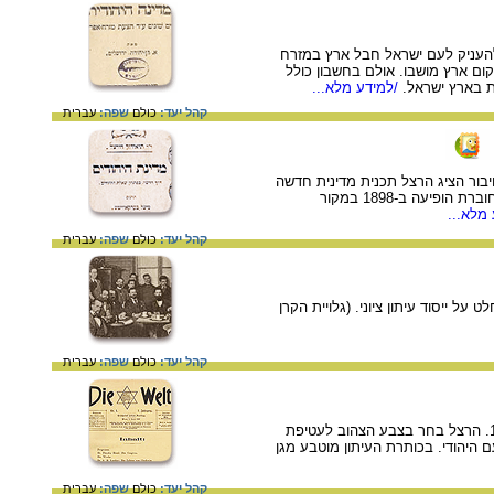
להעניק לעם ישראל חבל ארץ במזרח
ם ארץ מושבו. אולם בחשבון כולל
ת בארץ ישראל.
/למידע מלא...
קהל יעד:
כולם
שפה:
עברית
חיבור הציג הרצל תכנית מדינית חדשה
להקמת מדינה ריבונית לעם היהודי בהסכמת המעצמות של אותה תקופה וכחלק מן הפוליטיקה הבינלאומית. החוברת הופיעה ב-1898 במקור
מלא...
קהל יעד:
כולם
שפה:
עברית
ל ייסוד עיתון ציוני. (גלויית הקרן
קהל יעד:
כולם
שפה:
עברית
העיתון נוסד על ידי הרצל ושימש ביטאון לציונות המדינית מראשיתו ועד לפרוץ מלחמת העולם הראשונה ב- 1914. הרצל בחר בצבע הצהוב לעטיפת
היהודי. בכותרת העיתון מוטבע מגן
קהל יעד:
כולם
שפה:
עברית