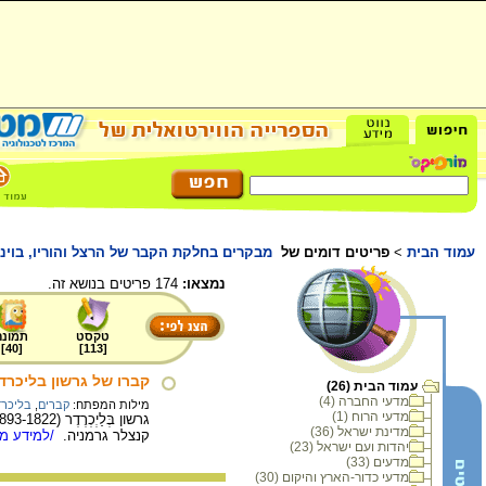
עמוד הבית
>
פריטים דומים של
מבקרים בחלקת הקבר של הרצל והוריו, בוינה,
נמצאו:
174 פריטים בנושא זה.
טקסט
תמונה
]
40
[
]
113
[
קברו של גרשון בליכרדר
עמוד הבית (26)
מדעי החברה (4)
מילות המפתח:
קברים
,
בליכרד
מדעי הרוח (1)
מדינת ישראל (36)
קנצלר גרמניה.
/למידע מל
יהדות ועם ישראל (23)
מדעים (33)
מדעי כדור-הארץ והיקום (30)