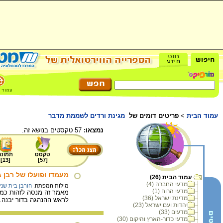
עמוד הבית
>
פריטים דומים של
מגינת ורדים לשממת מדבר
נמצאו:
57 טקסטים בנושא זה.
טקסט
תמונה
]
13
[
]
57
[
מעמדו ופועלו של רבן ג
עמוד הבית (26)
מדעי החברה (4)
מילות המפתח:
חורבן בית שני
מדעי הרוח (1)
מאמר זה מנסה לזהות כמה
מדינת ישראל (36)
לראש ההנהגה בדור יבנה.
יהדות ועם ישראל (23)
מדעים (33)
מדעי כדור-הארץ והיקום (30)