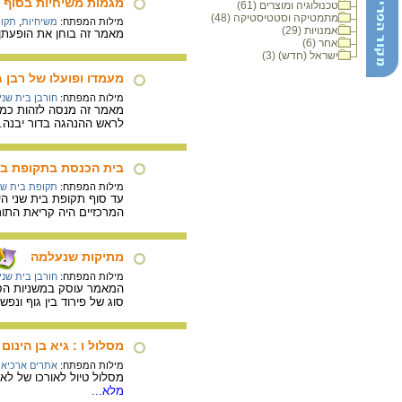
מגמות משיחיות בסוף י
טכנולוגיה ומוצרים (61)
מתמטיקה וסטטיסטיקה (48)
מילות המפתח:
משיחיות
,
תקופ
אמנויות (29)
מאמר זה בוחן את הופעתן 
אחר (6)
ישראל (חדש) (3)
מעמדו ופועלו של רבן ג
מילות המפתח:
חורבן בית שני
מאמר זה מנסה לזהות כמה
לראש ההנהגה בדור יבנה.
בית הכנסת בתקופת בית
מילות המפתח:
תקופת בית שנ
עד סוף תקופת בית שני הי
המרכזיים היה קריאת התור
מתיקות שנעלמה
מילות המפתח:
חורבן בית שני
המאמר עוסק במשניות הסי
סוג של פירוד בין גוף ונפש
מסלול ו : גיא בן הינום
מילות המפתח:
אתרים ארכיאול
מסלול טיול לאורכו של לא
מלא...