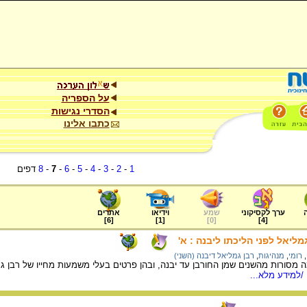
על הספריה
הסדרי נגישות
כתבו אלינו
1
-
2
-
3
-
4
-
5
-
6
-
7
-
8
דפים
ערך לקסיקוני
שמע
וידיאו
אתרים
]
6
[
]
1
[
]
0
[
]
4
[
מליאל לפני הליכתו ליבנה : א'
,
רומי
,
מנהיגות
,
רבן גמליאל דיבנה (השני)
 מסורות מהשנים שמן החורבן עד יבנה, ובהן פרטים בעלי משמעות מחייו של רבן ג
/למידע מלא...