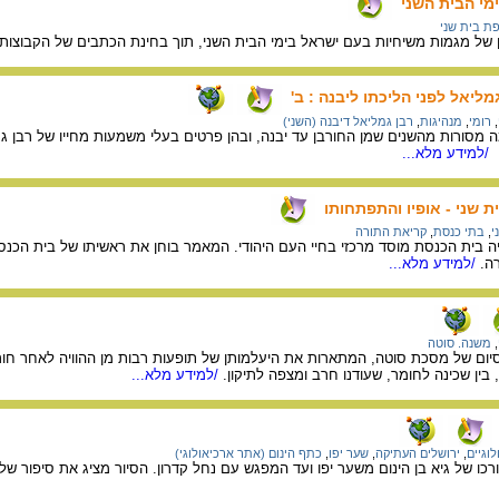
מי הבית השני
ת בית שני
של מגמות משיחיות בעם ישראל בימי הבית השני, תוך בחינת הכתבים של הקבוצות 
מליאל לפני הליכתו ליבנה : ב'
,
רומי
,
מנהיגות
,
רבן גמליאל דיבנה (השני)
 מסורות מהשנים שמן החורבן עד יבנה, ובהן פרטים בעלי משמעות מחייו של רבן ג
/למידע מלא...
 שני - אופיו והתפתחותו
י
,
בתי כנסת
,
קריאת התורה
ה בית הכנסת מוסד מרכזי בחיי העם היהודי. המאמר בוחן את ראשיתו של בית הכנס
ה.
/למידע מלא...
,
משנה. סוטה
ום של מסכת סוטה, המתארות את היעלמותן של תופעות רבות מן ההוויה לאחר חור
, בין שכינה לחומר, שעודנו חרב ומצפה לתיקון.
/למידע מלא...
וגיים
,
ירושלים העתיקה
,
שער יפו
,
כתף הינום (אתר ארכיאולוגי)
ורכו של גיא בן הינום משער יפו ועד המפגש עם נחל קדרון. הסיור מציג את סיפור 