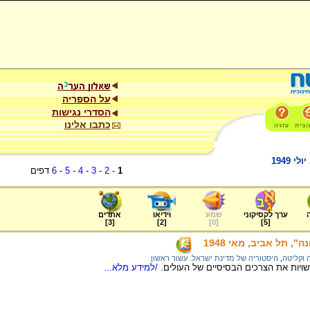
על הספריה
הסדרי נגישות
כתבו אלינו
1949
1
-
2
-
3
-
4
-
5
-
6
דפים
ערך לקסיקוני
שמע
וידיאו
אתרים
]
3
[
]
2
[
]
0
[
]
5
[
, תל אביב, מאי 1948
ה וקליטה
,
היסטוריה של מדינת ישראל. עשור ראשון
ויות את הצרכים הבסיסיים של העולים.
/למידע מלא...