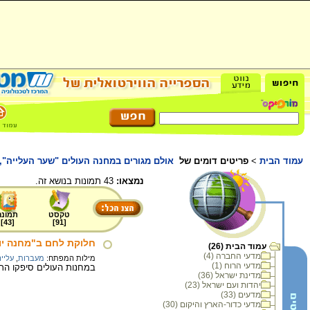
עמוד הבית
>
פריטים דומים של
אולם מגורים במחנה העולים "שער העלייה", יולי 
נמצאו:
43 תמונות בנושא זה.
טקסט
תמונה
]
43
[
]
91
[
חלוקת לחם ב"מחנה יונה"
עמוד הבית (26)
מדעי החברה (4)
מילות המפתח:
מעברות
,
עליי
מדעי הרוח (1)
במחנות העולים סיפקו הרש
מדינת ישראל (36)
יהדות ועם ישראל (23)
מדעים (33)
מדעי כדור-הארץ והיקום (30)