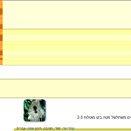
כדי שלא יטלטל ברוח הוא בנוי במקום מוגן. לקו הצופית יש במקרים רבים גגון מעל הפתח ו"זקן" של עלים וענפים משתלשל מטה.בקו מוטלות 2-3
קהל יעד:
יסודי,
חטיבה,
תיכון
שפה:
עברית