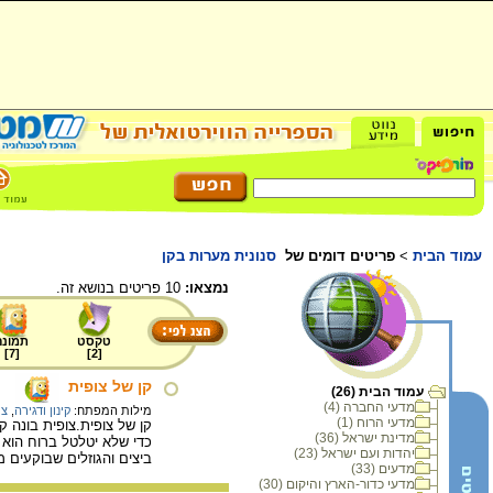
עמוד הבית
>
פריטים דומים של
סנונית מערות בקן
נמצאו:
10 פריטים בנושא זה.
טקסט
תמונה
]
7
[
]
2
[
קן של צופית
עמוד הבית (26)
מדעי החברה (4)
מילות המפתח:
קינון ודגירה
,
צו
מדעי הרוח (1)
קן של צופית.צופית בונה ק
מדינת ישראל (36)
יהדות ועם ישראל (23)
ביצים והגוזלים שבוקעים מ
מדעים (33)
מדעי כדור-הארץ והיקום (30)