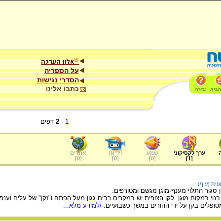
על הספריה
הסדרי נגישות
כתבו אלינו
1
-
2
דפים
ערך לקסיקוני
שמע
וידיאו
אתרים
]
0
[
]
0
[
]
0
[
]
1
[
פית (עוף)
ן סגור התלוי מענף-מוגן מגשם ומטורפים.
טופלים בקן על ידי ההורים במשך כשבועיים.
/למידע מלא...