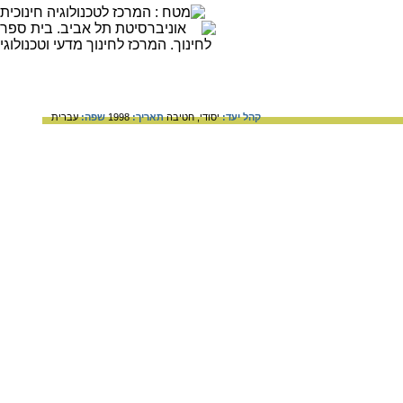
קהל יעד:
יסודי,
חטיבה
תאריך:
1998
שפה:
עברית