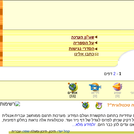
על הספריה
הסדרי נגישות
כתבו אלינו
1
-
2
דפים
ני
שמע
וידיאו
אתרים
]
11
[
]
0
[
]
0
[
 טכנולוגית"?
ת עתידיות בתחום התקשורת ועולם המידע: מערכות תרגום ממוחשב עברית-אנגלית
ק שניתן לפרוס לגודל של דף נייר ועוד. טכנולוגיות אלה נראות בחלקן דמיוניות,
ו עדים להן כבר היום.
/למידע מלא...
קהל יעד:
תיכון,
תיכון ומעלה
שפה:
עברית