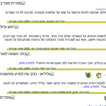
והמצאות
ון, שנזקפו לזכותו ונרשמו על שמו עוד שלושים פטנטים, שרובם לא היו קשורים
קהל יעד:
חטיבה,
תיכון
תאריך:
1991
שפה:
עברית
השגת הניצחון על הנאצים. אולם קרב אחד, מרכזי בחשיבותו, לא נערך עם רובים.
במכונות חישוב, והוא כוון לשבירת מערך ההצפנה של גרמניה שהתבסס על מכונה
קהל יעד:
יסודי,
חטיבה,
תיכון
תאריך:
יוני, 2001
שפה:
עברית
בבולים, ואיך העבירו הודעות לפני שקם שירות הדואר?
/למידע מלא...
קהל יעד:
יסודי
תאריך:
1993
שפה:
עברית
מצא בשנת 1908, אך הפיכתו לשיטת החיוג העיקרית נמשכה יותר מחצי מאה. צלילי החיוג מאפשרים לנו לבצע
ובד?
/למידע מלא...
קהל יעד:
תיכון,
תיכון ומעלה
תאריך:
נובמבר-דצמבר, 2002
שפה:
עברית