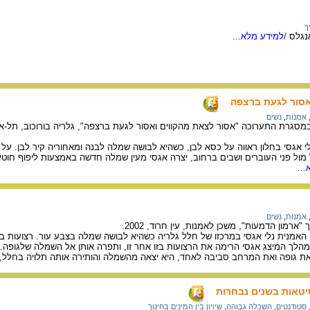
ך
אנגלס
/למידע מלא...
אסור לגעת ברצפה
אמנות
,
נשים
י אגסי בחלון ראווה על כסא לבן, כשהיא לבושה שמלה לבנה ומאחוריה קיר לבן. על 
ול פני העוברים ושבים ברחוב, יצרה אגסי מעין שמלה חדשה באמצעות ליפוף חוטי ה
..
אמנות
,
נשים
ארמון הדמעות", משכן לאמנות, עין חרוד, 2002.
אמנית נלי אגסי במרכזו של חלל גלריה כשהיא לבושה שמלה בצבע עור. רצועות בד,
מהלך המיצג אגסי הרימה את הרצועות בזו אחר זו, ותפרה אותן אל השמלה שלגופה.
 גופה ואת המרחב סביבה לאחד, היא יצאה מהשמלה והותירה אותה תלויה בחלל, כמ
יטאות בשנים נבחרות
סטודנטים
,
השכלה גבוהה
,
שיויון בין המינים בחינוך