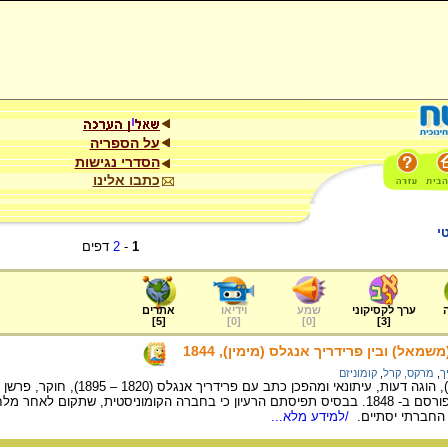
על הספריה
הסדרי נגישות
כתבו אלינו
י
1
-
2
דפים
ערך לקסיקוני
שמע
וידיאו
אתרים
]
5
[
]
0
[
]
0
[
]
3
[
מאל) ובין פרידריך אנגלס (מימין), 1844
ך
,
מרקס, קרל
,
קומוניזם
קרל מרקס (1818 – 1883), הוגה דעות, עיתונא
"המניפסט הקומוניסטי" שפורסם ב- 1848. בבסיס תפיסתם הרעיון כי בחברה הקומוניסטית, שת
החברתי יסתיים.
/למידע מלא...