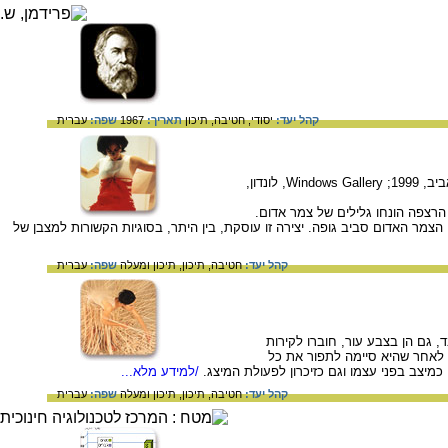
קהל יעד:
יסודי,
חטיבה,
תיכון
תאריך:
1967
שפה:
עברית
נלי אגסי, מיצג שהתקיים במסגרת התערוכה "אסור לצאת מהקווים ואסור לגעת ברצפה", גלריה בורוכוב, תל-אביב, 1999; Windows Gallery, לונדון,
הרצפה הונחו גלילים של צמר אדום.
צמר האדום סביב גופה. יצירה זו עוסקת, בין היתר, בסוגיות הקשורות למצבן של
קהל יעד:
חטיבה,
תיכון,
תיכון ומעלה
שפה:
עברית
 גם הן בצבע עור, חוברו לקירות
 לאחר שהיא סיימה לתפור את כל
יצב בפני עצמו וגם כזיכרון לפעולת המיצג.
/למידע מלא...
קהל יעד:
חטיבה,
תיכון,
תיכון ומעלה
שפה:
עברית