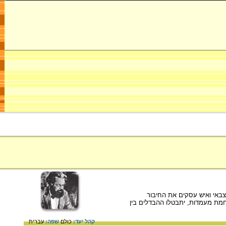
י ומהפכן כתב עם פרידריך אנגלס (1820 – 1895), חוקר, פרשן צבאי ואיש עסקים את החיבור
קום לאחר מלחמת מעמדות, יתבטלו ההבדלים בין
קהל יעד:
כולם
שפה:
עברית