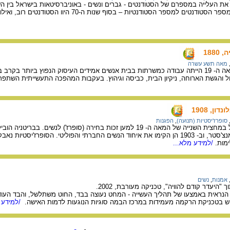
188
מאה תשע עשרה
במחצית הראשונה של המאה ה- 19 הייתה עבודה כמשרתות בבית אנשים אמידים העיסוק הנפוץ ב
ל והגשת הארוחה, ניקיון הבית, כביסה וגיהוץ. בעקבות המהפכה התעשייתית השתפר
ן, 1908
סופרז'יסטיות (תנועה)
,
הפגנות
הסופרז’יסטיות נאבקו החל במחצית השנייה של המאה ה- 19 למען זכות בחירה (סופרז')
המעמד הבינוני והגבוה ממנצ'סטר, וב- 1903 הן הקימו את איחוד הנשים החברתי והפוליטי. הסופר
מות.
/למידע מלא...
אמנות
,
נשים
"היעדר קודם להוויה", טכניקה מעורבת, 2002.
ה הנראית באמצעו של תהליך העשייה - המחט נעוצה בבד, החוט משתלשל, והבד העו
מוש בטכניקת הרקמה מעמידות במרכז הבמה סוגיות הנוגעות לדמות האישה.
/למידע 