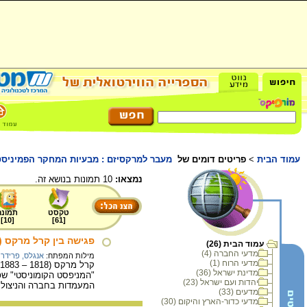
עמוד הבית
>
פריטים דומים של
מעבר למרקסיזם : מבעיות המחקר הפמיניסט
נמצאו:
10 תמונות בנושא זה.
טקסט
תמונה
]
10
[
]
61
[
פגישה בין קרל מרקס (מש
עמוד הבית (26)
מדעי החברה (4)
מילות המפתח:
אנגלס, פרידרי
מדעי הרוח (1)
מדינת ישראל (36)
יהדות ועם ישראל (23)
המעמדות בחברה והניצול 
מדעים (33)
מדעי כדור-הארץ והיקום (30)