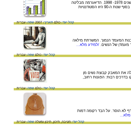
דיאגרמת עמודות המציגה את העלייה במספרם של הסטודנטים - גברים ונשים - באוניברסיטאות בישראל בין השנים 1978- 1998. הדיאגרמה מבליטה
את השינוי שחל ביחס בין מספר הסטודנטים למספר הסטודנטיות – בסוף שנות ה-70 היוו הסטודנטים רוב, ואילו בסוף שנות ה-90 היוו הסטודנטיות
קהל יעד:
כולם
תאריך:
2007
שפה:
עברית
יותר בקרב בנות המעמד הנמוך. המשרתת מילאה
 מעמדן של הנשים.
/למידע מלא...
קהל יעד:
כולם
שפה:
עברית
 לנשים. בבריטניה הובילה את המאבק קבוצת נשים מן
ז'יסטיות נאבקו בדרכים רבות: הפגנות רחוב,
קהל יעד:
כולם
שפה:
עברית
דף לא הוסר. על הבד רקומה דמות
מלא...
קהל יעד:
חטיבה,
תיכון,
תיכון ומעלה
שפה:
עברית