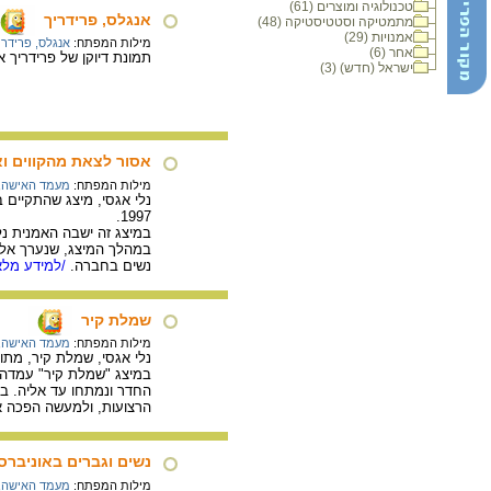
טכנולוגיה ומוצרים (61)
אנגלס, פרידריך
מתמטיקה וסטטיסטיקה (48)
אמנויות (29)
מילות המפתח:
אנגלס, פרידרי
אחר (6)
תמונת דיוקן של פרידריך 
ישראל (חדש) (3)
אסור לצאת מהקווים ו
מילות המפתח:
מעמד האישה
,
1997.
במיצג זה ישבה האמנית נל
במהלך המיצג, שנערך אל מ
נשים בחברה.
/למידע מלא.
שמלת קיר
מילות המפתח:
מעמד האישה
,
נלי אגסי, שמלת קיר, מתוך "
במיצג "שמלת קיר" עמדה ה
החדר ונמתחו עד אליה. ב
הרצועות, ולמעשה הפכה את
נשים וגברים באוניברס
מילות המפתח:
מעמד האישה
,