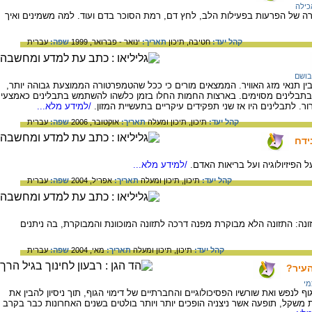
כילה
של הפרעות בפעילות הלב, לחץ דם, רמת הסוכר בדם ועוד. למה משמינים ואיך
קהל יעד:
חטיבה,
תיכון
תאריך:
ינואר - פברואר, 1999
שפה:
עברית
בושם
ן תנאי מזג האוויר. הממצאים מורים כי ככל שהטמפרטורה הממוצעת גבוהה יותר,
 בתבלינים מסוימים. בארצות החמות החלו בזמן כלשהו להשתמש בתבלינים כאמצעי
. לתבלינים היו אז שני תפקידים עיקריים בתעשיית המזון.
/למידע מלא...
קהל יעד:
תיכון,
תיכון ומעלה
תאריך:
אוקטובר, 2006
שפה:
עברית
ידח
הפיזיולוגיה ועל בריאות האדם.
/למידע מלא...
קהל יעד:
תיכון,
תיכון ומעלה
תאריך:
אפריל, 2004
שפה:
עברית
ה: התזונה הלא מבוקרת מפנה דרכה לתזונה המוכוונת והמבוקרת, בה ניתנים
קהל יעד:
תיכון,
תיכון ומעלה
תאריך:
מאי, 2004
שפה:
עברית
העיר?
מי
 לנפש ואת שורשיו הפסיכולוגיים והחברתיים של דימוי הגוף, תוך ניסיון להבין את
משקל, תופעה אשר ניצניה הופכים יותר ויותר בולטים בשנים האחרונות כבר בקרב