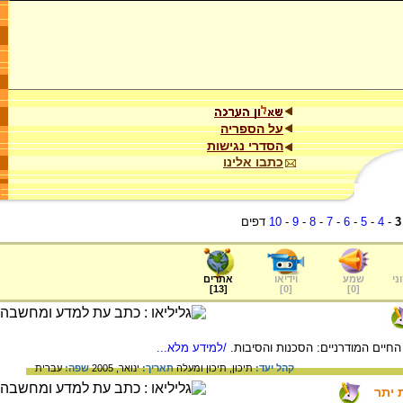
על הספריה
הסדרי נגישות
כתבו אלינו
3
-
4
-
5
-
6
-
7
-
8
-
9
-
10
דפים
ני
שמע
וידיאו
אתרים
]
13
[
]
0
[
]
0
[
/למידע מלא...
קהל יעד:
תיכון,
תיכון ומעלה
תאריך:
ינואר, 2005
שפה:
עברית
 יתר